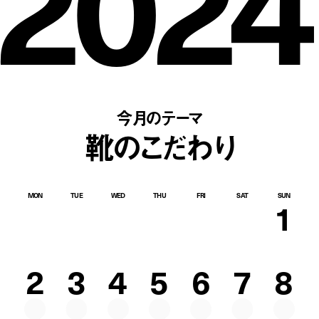
2024
今月のテーマ
靴のこだわり
MON
TUE
WED
THU
FRI
SAT
SUN
1
2
3
4
5
6
7
8