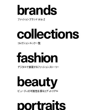
b
r
a
n
d
s
ファッションブランド A to Z
c
o
l
l
e
c
t
i
o
n
s
コレクションルック一覧
f
a
s
h
i
o
n
デジタルで表現するファッションストーリー
b
e
a
u
t
y
ビューティの可能性を探るエディトリアル
p
o
r
t
r
a
i
t
s