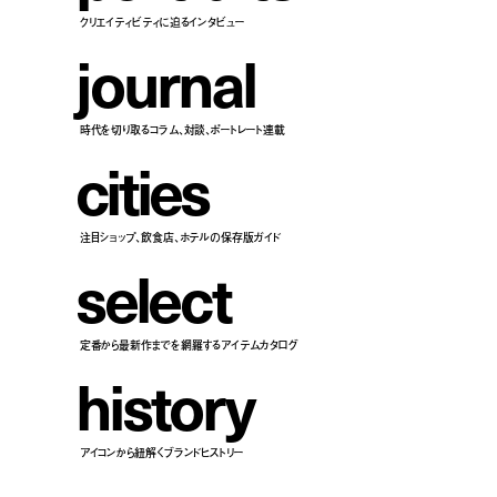
クリエイティビティに迫るインタビュー
j
o
u
r
n
a
l
時代を切り取るコラム、対談、ポートレート連載
c
i
t
i
e
s
注目ショップ、飲食店、ホテルの保存版ガイド
s
e
l
e
c
t
定番から最新作までを網羅するアイテムカタログ
h
i
s
t
o
r
y
アイコンから紐解くブランドヒストリー