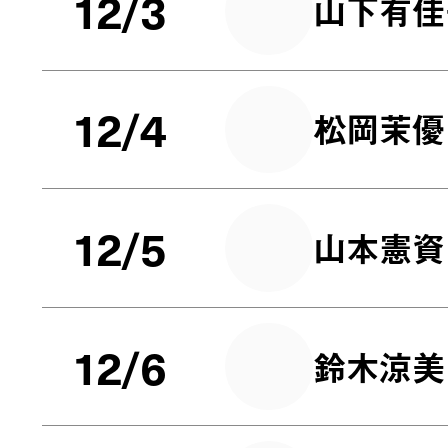
12/3
山下有佳
12/4
松岡茉優
12/5
山本憲資
12/6
鈴木涼美