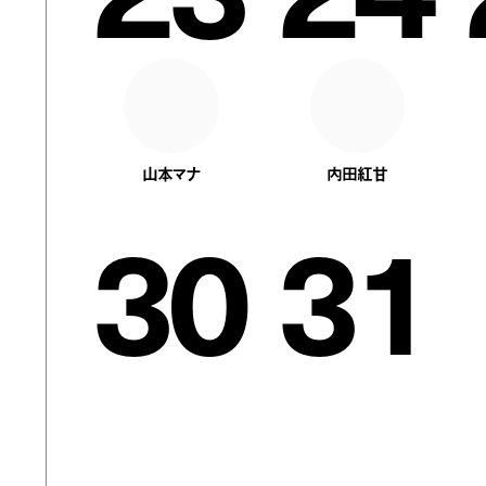
山本マナ
内田紅甘
30
31