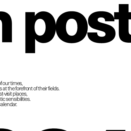
hio
f our times,
 the forefront of their fields.
-visit places,
c sensibilities.
calendar.