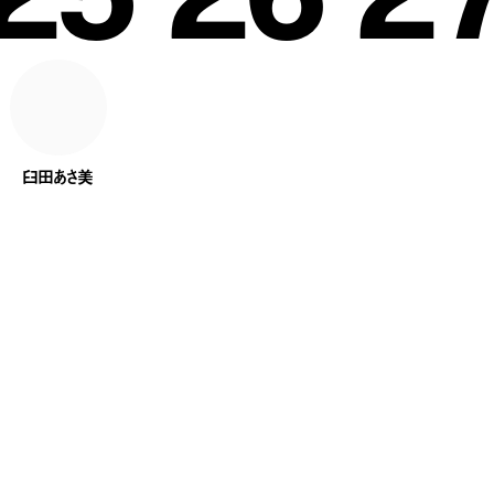
臼田あさ美