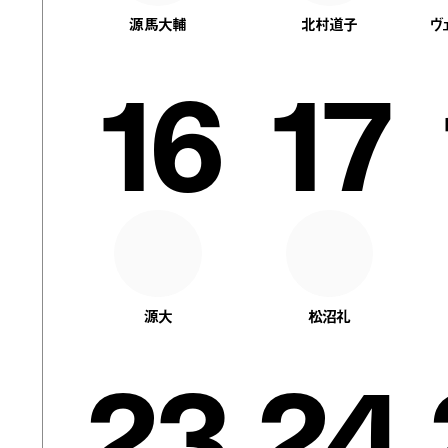
源馬大輔
北村道子
ヴ
16
17
源大
松沼礼
23
24