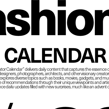
 Fas
CALENDAR
tor Calendar” delivers daily content that captures the essence o
esigners, photographers, architects, and other visionary creators at
plores diverse topics such as books, movies, gadgets, and must
e of recommendations through their unique viewpoints and artisti
ce daily updates filled with new surprises, much like an advent 