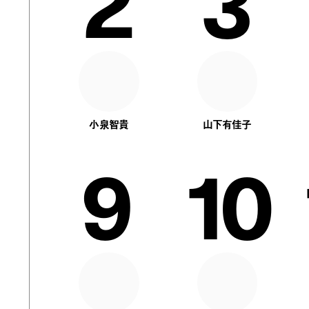
2
3
小泉智貴
山下有佳子
9
10