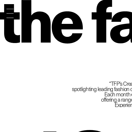
The
“TFP’s Crea
spotlighting leading fashion d
Each month ex
offering a rang
Experien