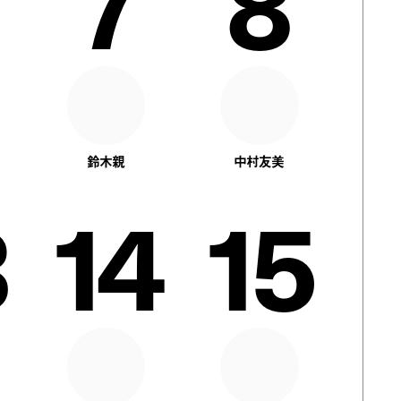
7
8
鈴木親
中村友美
14
15