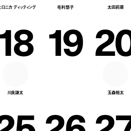
ェロニカ ディッティング
毛利悠子
太田莉菜
18
19
2
川良謙太
玉森裕太
25
26
2