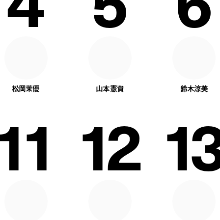
4
5
6
松岡茉優
山本憲資
鈴木涼美
11
12
13