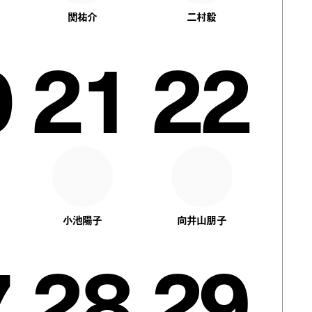
関祐介
二村毅
0
21
22
小池陽子
向井山朋子
7
28
29