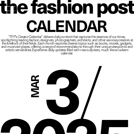
The Fashio
CALENDAR
“TFP’s Creator Calendar” delivers daily content that captures the essence of our times,
spotlighting leading fashion designers, photographers, architects, and other visionary creators at
3
/
the forefront of their fields.
Each month explores diverse topics such as books, movies, gadgets,
and must-visit places,
offering a range of recommendations through their unique viewpoints and
artistic sensibilities.
Experience daily updates filled with new surprises, much like an advent
calendar.