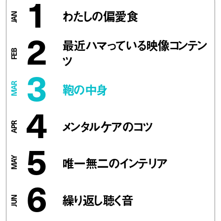
1
わたしの偏愛食
2
最近ハマっている映像コンテン
ツ
3
鞄の中身
4
メンタルケアのコツ
5
唯一無二のインテリア
6
繰り返し聴く音