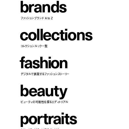
b
r
a
n
d
s
ファッションブランド A to Z
c
o
l
l
e
c
t
i
o
n
s
コレクションルック一覧
f
a
s
h
i
o
n
デジタルで表現するファッションストーリー
b
e
a
u
t
y
ビューティの可能性を探るエディトリアル
p
o
r
t
r
a
i
t
s