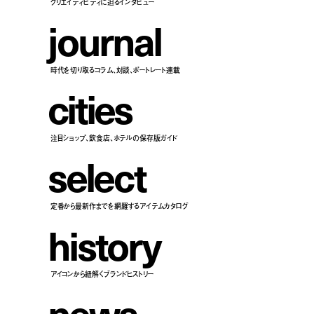
クリエイティビティに迫るインタビュー
j
o
u
r
n
a
l
時代を切り取るコラム、対談、ポートレート連載
c
i
t
i
e
s
注目ショップ、飲食店、ホテルの保存版ガイド
s
e
l
e
c
t
定番から最新作までを網羅するアイテムカタログ
h
i
s
t
o
r
y
アイコンから紐解くブランドヒストリー
n
e
w
s