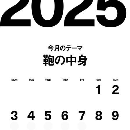
2025
今月のテーマ
鞄の中身
MON
TUE
WED
THU
FRI
SAT
SUN
1
2
3
4
5
6
7
8
9