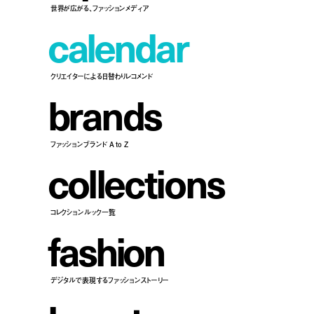
世界が広がる、ファッションメディア
c
a
l
e
n
d
a
r
クリエイターによる日替わりレコメンド
b
r
a
n
d
s
ファッションブランド A to Z
c
o
l
l
e
c
t
i
o
n
s
コレクションルック一覧
f
a
s
h
i
o
n
デジタルで表現するファッションストーリー