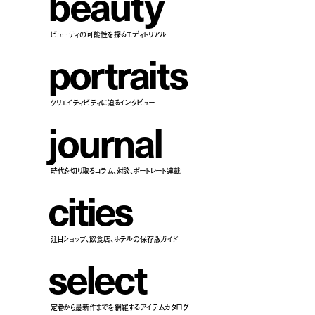
b
e
a
u
t
y
ビューティの可能性を探るエディトリアル
p
o
r
t
r
a
i
t
s
クリエイティビティに迫るインタビュー
j
o
u
r
n
a
l
時代を切り取るコラム、対談、ポートレート連載
c
i
t
i
e
s
注目ショップ、飲食店、ホテルの保存版ガイド
s
e
l
e
c
t
定番から最新作までを網羅するアイテムカタログ