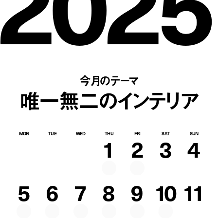
2025
今月のテーマ
唯一無二のインテリア
MON
TUE
WED
THU
FRI
SAT
SUN
1
2
3
4
5
6
7
8
9
10
11