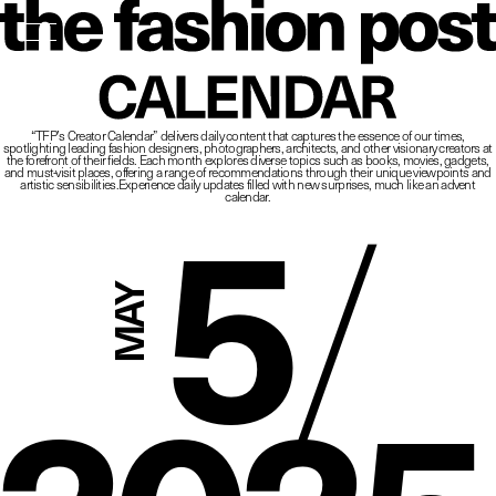
The Fashio
CALENDAR
“TFP’s Creator Calendar” delivers daily content that captures the essence of our times,
spotlighting leading fashion designers, photographers, architects, and other visionary creators at
5
/
the forefront of their fields.
Each month explores diverse topics such as books, movies, gadgets,
and must-visit places,
offering a range of recommendations through their unique viewpoints and
artistic sensibilities.
Experience daily updates filled with new surprises, much like an advent
calendar.