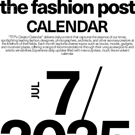
The Fashio
CALENDAR
“TFP’s Creator Calendar” delivers daily content that captures the essence of our times,
spotlighting leading fashion designers, photographers, architects, and other visionary creators at
7
/
the forefront of their fields.
Each month explores diverse topics such as books, movies, gadgets,
and must-visit places,
offering a range of recommendations through their unique viewpoints and
artistic sensibilities.
Experience daily updates filled with new surprises, much like an advent
calendar.