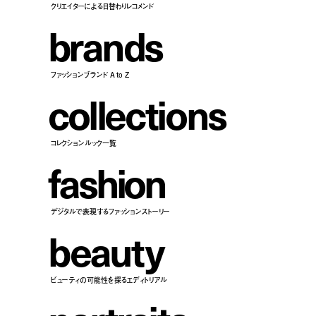
クリエイターによる日替わりレコメンド
b
r
a
n
d
s
ファッションブランド A to Z
c
o
l
l
e
c
t
i
o
n
s
コレクションルック一覧
f
a
s
h
i
o
n
デジタルで表現するファッションストーリー
b
e
a
u
t
y
ビューティの可能性を探るエディトリアル