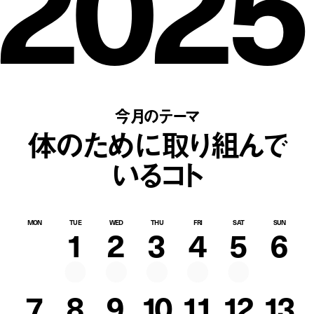
2025
今月のテーマ
体のために取り組んで
いるコト
MON
TUE
WED
THU
FRI
SAT
SUN
1
2
3
4
5
6
7
8
9
10
11
12
13