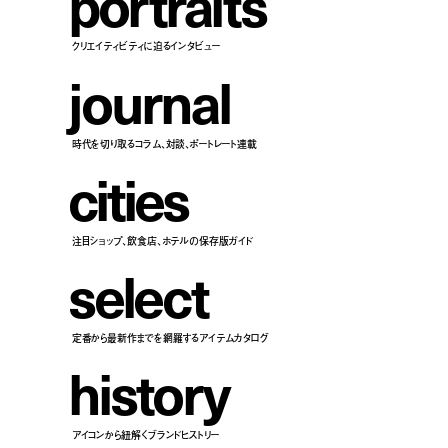
p
o
r
t
r
a
i
t
s
クリエイティビティに迫るインタビュー
j
o
u
r
n
a
l
時代を切り取るコラム、対談、ポートレート連載
c
i
t
i
e
s
注目ショップ、飲食店、ホテルの保存版ガイド
s
e
l
e
c
t
定番から最新作までを網羅するアイテムカタログ
h
i
s
t
o
r
y
アイコンから紐解くブランドヒストリー