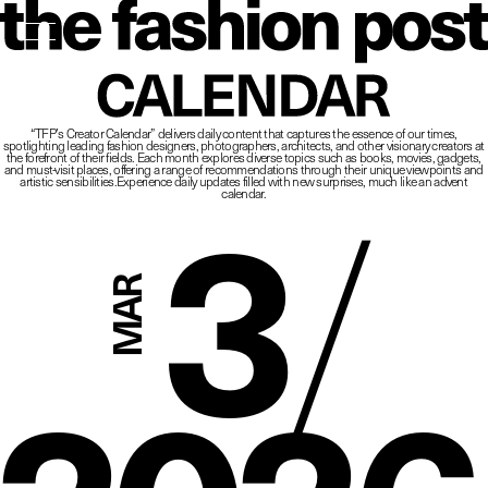
The Fashio
CALENDAR
“TFP’s Creator Calendar” delivers daily content that captures the essence of our times,
spotlighting leading fashion designers, photographers, architects, and other visionary creators at
3
/
the forefront of their fields.
Each month explores diverse topics such as books, movies, gadgets,
and must-visit places,
offering a range of recommendations through their unique viewpoints and
artistic sensibilities.
Experience daily updates filled with new surprises, much like an advent
calendar.