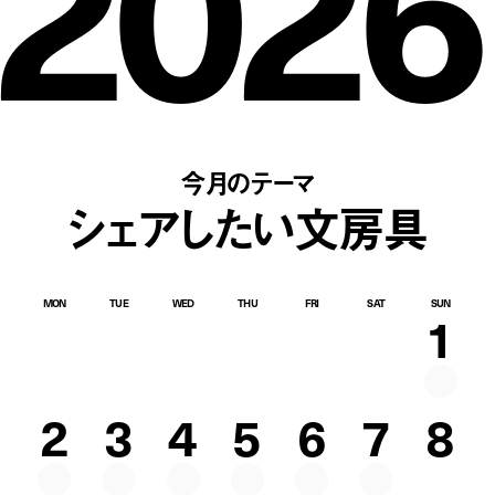
2026
今月のテーマ
シェアしたい文房具
MON
TUE
WED
THU
FRI
SAT
SUN
1
2
3
4
5
6
7
8