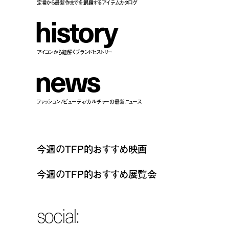
定番から最新作までを網羅するアイテムカタログ
h
i
s
t
o
r
y
アイコンから紐解くブランドヒストリー
n
e
w
s
ファッション/ビューティ/カルチャーの最新ニュース
今週のTFP的おすすめ映画
今週のTFP的おすすめ展覧会
social: