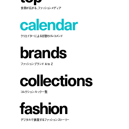
世界が広がる、ファッションメディア
c
a
l
e
n
d
a
r
クリエイターによる日替わりレコメンド
b
r
a
n
d
s
ファッションブランド A to Z
c
o
l
l
e
c
t
i
o
n
s
コレクションルック一覧
f
a
s
h
i
o
n
デジタルで表現するファッションストーリー