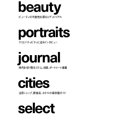
b
e
a
u
t
y
ビューティの可能性を探るエディトリアル
p
o
r
t
r
a
i
t
s
クリエイティビティに迫るインタビュー
j
o
u
r
n
a
l
時代を切り取るコラム、対談、ポートレート連載
c
i
t
i
e
s
注目ショップ、飲食店、ホテルの保存版ガイド
s
e
l
e
c
t