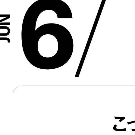
6
/
こ