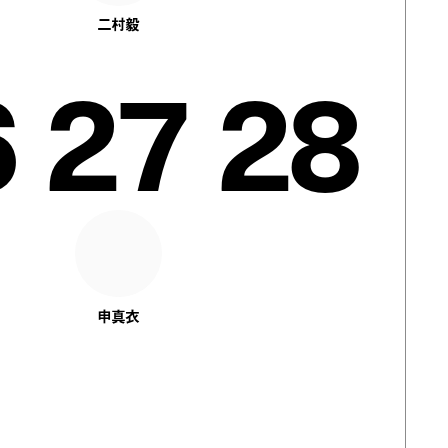
二村毅
6
27
28
申真衣