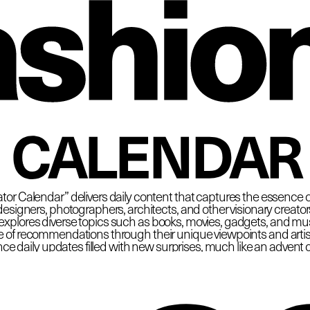
 Fas
CALENDAR
tor Calendar” delivers daily content that captures the essence o
esigners, photographers, architects, and other visionary creators at
plores diverse topics such as books, movies, gadgets, and must
e of recommendations through their unique viewpoints and artisti
ce daily updates filled with new surprises, much like an advent 