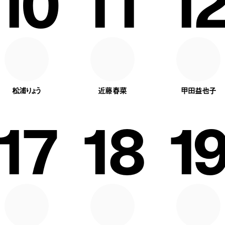
10
11
12
松浦りょう
近藤春菜
甲田益也子
17
18
19