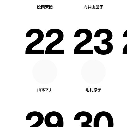
松岡茉優
向井山朋子
22
23
山本マナ
毛利悠子
29
30