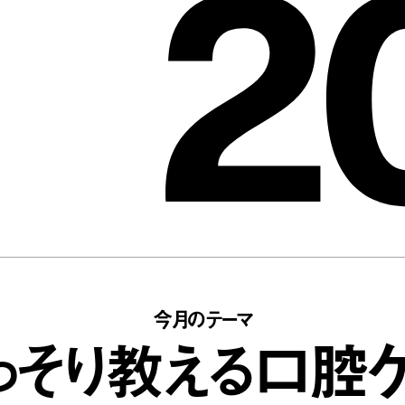
2
今月のテーマ
っそり教える口腔