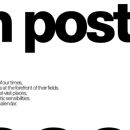
hio
f our times,
 the forefront of their fields.
-visit places,
c sensibilities.
calendar.