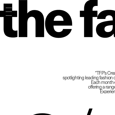
The
“TFP’s Crea
spotlighting leading fashion d
Each month ex
offering a rang
Experien