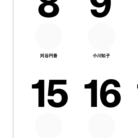
8
9
刈谷円香
小川知子
15
16