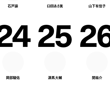
石戸諭
臼田あさ美
山下有佳子
24
25
2
岡部駿佑
源馬大輔
関祐介