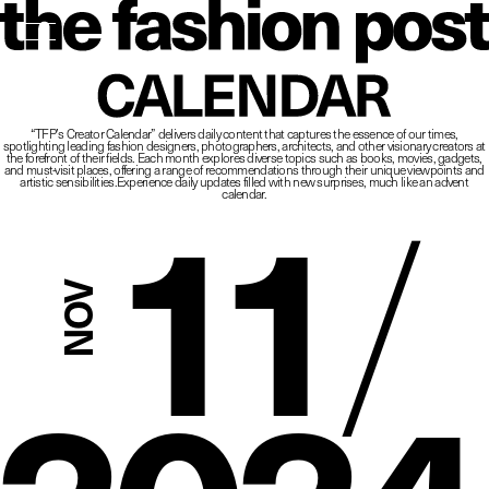
The Fashio
CALENDAR
“TFP’s Creator Calendar” delivers daily content that captures the essence of our times,
spotlighting leading fashion designers, photographers, architects, and other visionary creators at
11
/
the forefront of their fields.
Each month explores diverse topics such as books, movies, gadgets,
and must-visit places,
offering a range of recommendations through their unique viewpoints and
artistic sensibilities.
Experience daily updates filled with new surprises, much like an advent
calendar.