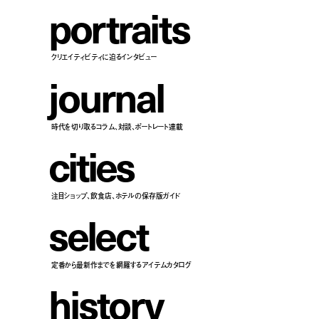
p
o
r
t
r
a
i
t
s
クリエイティビティに迫るインタビュー
j
o
u
r
n
a
l
時代を切り取るコラム、対談、ポートレート連載
c
i
t
i
e
s
注目ショップ、飲食店、ホテルの保存版ガイド
s
e
l
e
c
t
定番から最新作までを網羅するアイテムカタログ
h
i
s
t
o
r
y