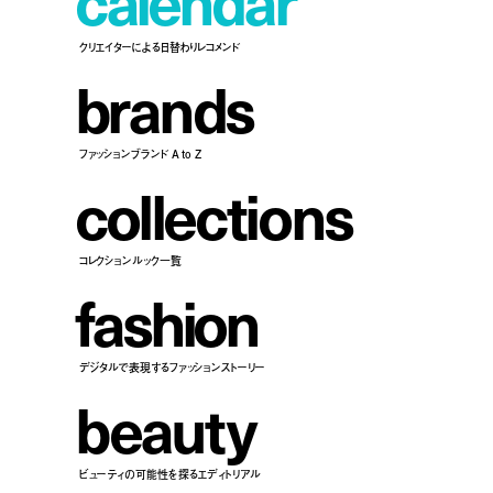
c
a
l
e
n
d
a
r
クリエイターによる日替わりレコメンド
b
r
a
n
d
s
ファッションブランド A to Z
c
o
l
l
e
c
t
i
o
n
s
コレクションルック一覧
f
a
s
h
i
o
n
デジタルで表現するファッションストーリー
b
e
a
u
t
y
ビューティの可能性を探るエディトリアル