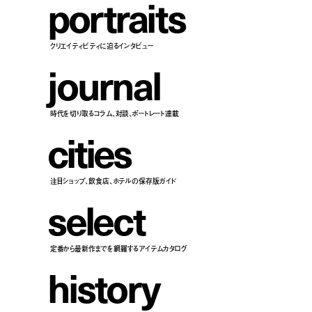
p
o
r
t
r
a
i
t
s
クリエイティビティに迫るインタビュー
j
o
u
r
n
a
l
時代を切り取るコラム、対談、ポートレート連載
c
i
t
i
e
s
注目ショップ、飲食店、ホテルの保存版ガイド
s
e
l
e
c
t
定番から最新作までを網羅するアイテムカタログ
h
i
s
t
o
r
y