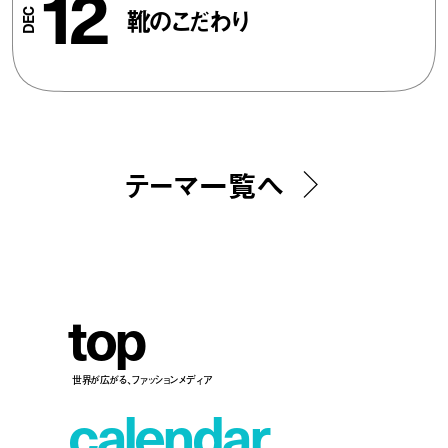
12
靴のこだわり
テーマ一覧へ
t
o
p
世界が広がる、ファッションメディア
c
a
l
e
n
d
a
r