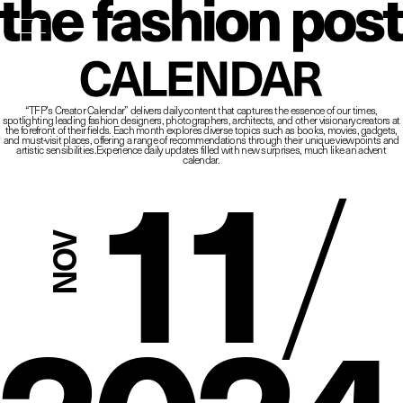
The Fashio
CALENDAR
“TFP’s Creator Calendar” delivers daily content that captures the essence of our times,
spotlighting leading fashion designers, photographers, architects, and other visionary creators at
11
/
the forefront of their fields.
Each month explores diverse topics such as books, movies, gadgets,
and must-visit places,
offering a range of recommendations through their unique viewpoints and
artistic sensibilities.
Experience daily updates filled with new surprises, much like an advent
calendar.