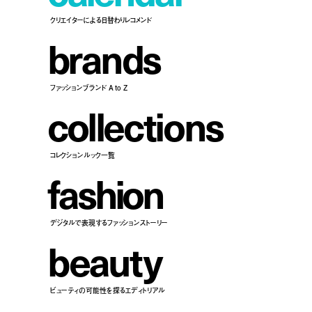
クリエイターによる日替わりレコメンド
b
r
a
n
d
s
ファッションブランド A to Z
c
o
l
l
e
c
t
i
o
n
s
コレクションルック一覧
f
a
s
h
i
o
n
デジタルで表現するファッションストーリー
b
e
a
u
t
y
ビューティの可能性を探るエディトリアル