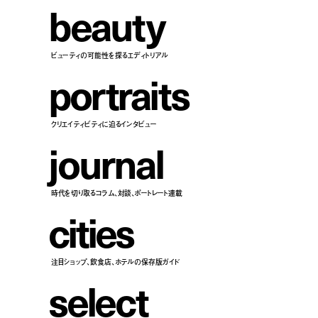
b
e
a
u
t
y
ビューティの可能性を探るエディトリアル
p
o
r
t
r
a
i
t
s
クリエイティビティに迫るインタビュー
j
o
u
r
n
a
l
時代を切り取るコラム、対談、ポートレート連載
c
i
t
i
e
s
注目ショップ、飲食店、ホテルの保存版ガイド
s
e
l
e
c
t