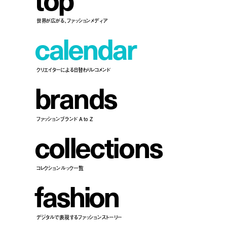
世界が広がる、ファッションメディア
c
a
l
e
n
d
a
r
クリエイターによる日替わりレコメンド
b
r
a
n
d
s
ファッションブランド A to Z
c
o
l
l
e
c
t
i
o
n
s
コレクションルック一覧
f
a
s
h
i
o
n
デジタルで表現するファッションストーリー