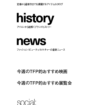
定番から最新作までを網羅するアイテムカタログ
h
i
s
t
o
r
y
アイコンから紐解くブランドヒストリー
n
e
w
s
ファッション/ビューティ/カルチャーの最新ニュース
今週のTFP的おすすめ映画
今週のTFP的おすすめ展覧会
social: