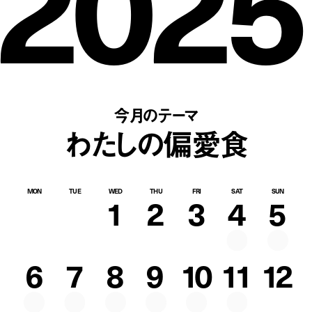
2025
今月のテーマ
わたしの偏愛食
MON
TUE
WED
THU
FRI
SAT
SUN
1
2
3
4
5
6
7
8
9
10
11
12