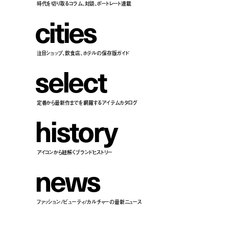
時代を切り取るコラム、対談、ポートレート連載
c
i
t
i
e
s
注目ショップ、飲食店、ホテルの保存版ガイド
s
e
l
e
c
t
定番から最新作までを網羅するアイテムカタログ
h
i
s
t
o
r
y
アイコンから紐解くブランドヒストリー
n
e
w
s
ファッション/ビューティ/カルチャーの最新ニュース