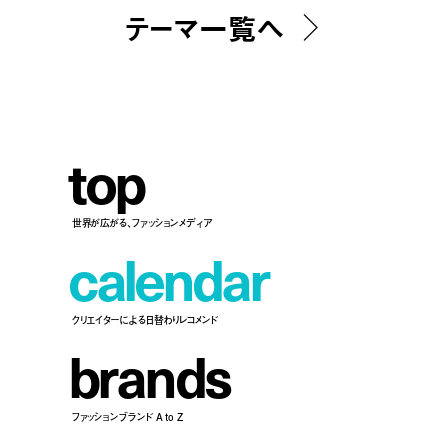
テーマ一覧へ
t
o
p
世界が広がる、ファッションメディア
c
a
l
e
n
d
a
r
クリエイターによる日替わりレコメンド
b
r
a
n
d
s
ファッションブランド A to Z