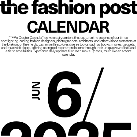
The Fashio
CALENDAR
“TFP’s Creator Calendar” delivers daily content that captures the essence of our times,
spotlighting leading fashion designers, photographers, architects, and other visionary creators at
6
/
the forefront of their fields.
Each month explores diverse topics such as books, movies, gadgets,
and must-visit places,
offering a range of recommendations through their unique viewpoints and
artistic sensibilities.
Experience daily updates filled with new surprises, much like an advent
calendar.