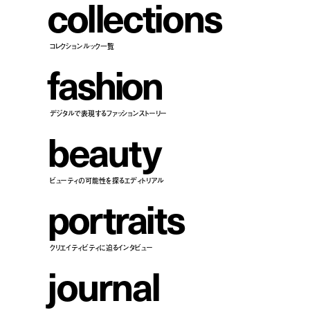
c
o
l
l
e
c
t
i
o
n
s
コレクションルック一覧
f
a
s
h
i
o
n
デジタルで表現するファッションストーリー
b
e
a
u
t
y
ビューティの可能性を探るエディトリアル
p
o
r
t
r
a
i
t
s
クリエイティビティに迫るインタビュー
j
o
u
r
n
a
l