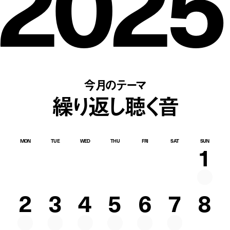
2025
今月のテーマ
繰り返し聴く音
MON
TUE
WED
THU
FRI
SAT
SUN
1
2
3
4
5
6
7
8