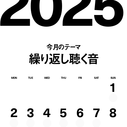
2025
今月のテーマ
繰り返し聴く音
MON
TUE
WED
THU
FRI
SAT
SUN
1
2
3
4
5
6
7
8