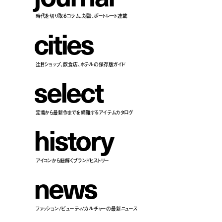
時代を切り取るコラム、対談、ポートレート連載
c
i
t
i
e
s
注目ショップ、飲食店、ホテルの保存版ガイド
s
e
l
e
c
t
定番から最新作までを網羅するアイテムカタログ
h
i
s
t
o
r
y
アイコンから紐解くブランドヒストリー
n
e
w
s
ファッション/ビューティ/カルチャーの最新ニュース