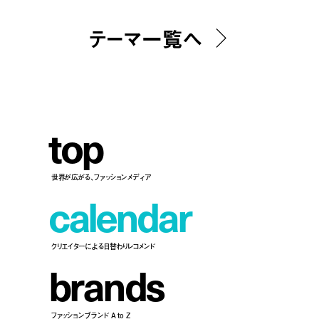
テーマ一覧へ
t
o
p
世界が広がる、ファッションメディア
c
a
l
e
n
d
a
r
クリエイターによる日替わりレコメンド
b
r
a
n
d
s
ファッションブランド A to Z