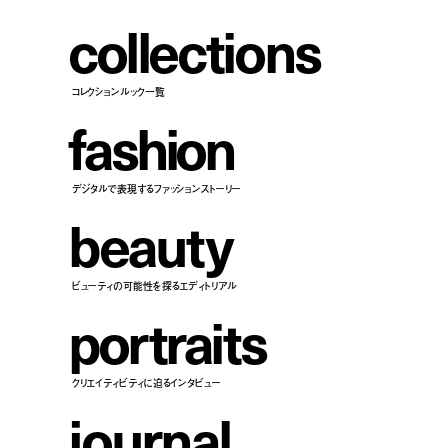
c
o
l
l
e
c
t
i
o
n
s
コレクションルック一覧
f
a
s
h
i
o
n
デジタルで表現するファッションストーリー
b
e
a
u
t
y
ビューティの可能性を探るエディトリアル
p
o
r
t
r
a
i
t
s
クリエイティビティに迫るインタビュー
j
o
u
r
n
a
l