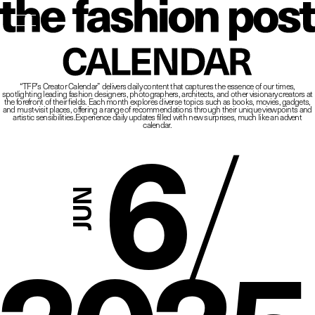
The Fashio
CALENDAR
“TFP’s Creator Calendar” delivers daily content that captures the essence of our times,
spotlighting leading fashion designers, photographers, architects, and other visionary creators at
6
/
the forefront of their fields.
Each month explores diverse topics such as books, movies, gadgets,
and must-visit places,
offering a range of recommendations through their unique viewpoints and
artistic sensibilities.
Experience daily updates filled with new surprises, much like an advent
calendar.