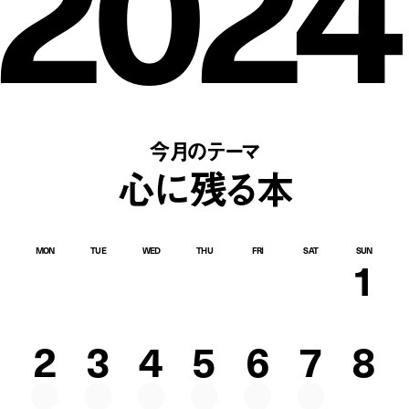
2024
今月のテーマ
心に残る本
MON
TUE
WED
THU
FRI
SAT
SUN
1
2
3
4
5
6
7
8