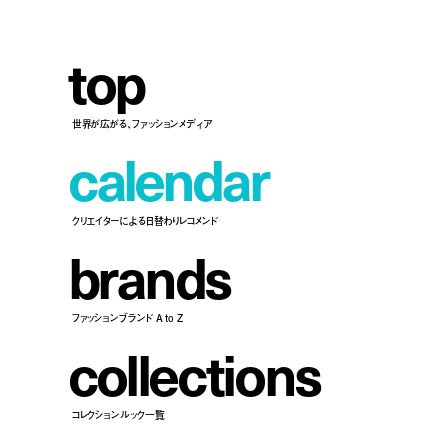
t
o
p
世界が広がる、ファッションメディア
c
a
l
e
n
d
a
r
クリエイターによる日替わりレコメンド
b
r
a
n
d
s
ファッションブランド A to Z
c
o
l
l
e
c
t
i
o
n
s
コレクションルック一覧