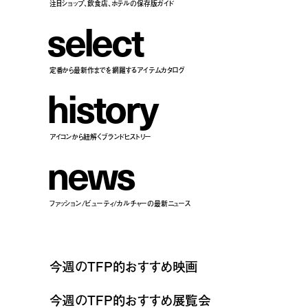
注目ショップ、飲食店、ホテルの保存版ガイド
s
e
l
e
c
t
定番から最新作までを網羅するアイテムカタログ
h
i
s
t
o
r
y
アイコンから紐解くブランドヒストリー
n
e
w
s
ファッション/ビューティ/カルチャーの最新ニュース
今週のTFP的おすすめ映画
今週のTFP的おすすめ展覧会