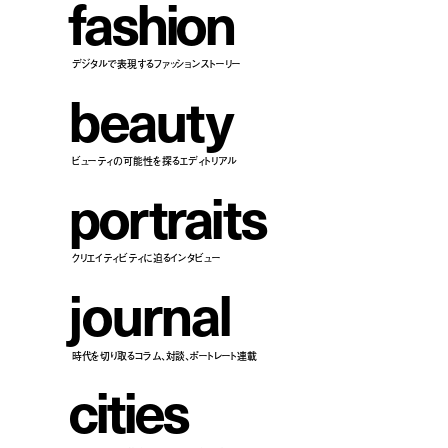
f
a
s
h
i
o
n
デジタルで表現するファッションストーリー
b
e
a
u
t
y
ビューティの可能性を探るエディトリアル
p
o
r
t
r
a
i
t
s
クリエイティビティに迫るインタビュー
j
o
u
r
n
a
l
時代を切り取るコラム、対談、ポートレート連載
c
i
t
i
e
s