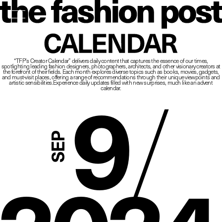
The Fashio
CALENDAR
“TFP’s Creator Calendar” delivers daily content that captures the essence of our times,
spotlighting leading fashion designers, photographers, architects, and other visionary creators at
9
/
the forefront of their fields.
Each month explores diverse topics such as books, movies, gadgets,
and must-visit places,
offering a range of recommendations through their unique viewpoints and
artistic sensibilities.
Experience daily updates filled with new surprises, much like an advent
calendar.