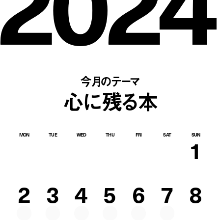
2024
今月のテーマ
心に残る本
MON
TUE
WED
THU
FRI
SAT
SUN
1
2
3
4
5
6
7
8