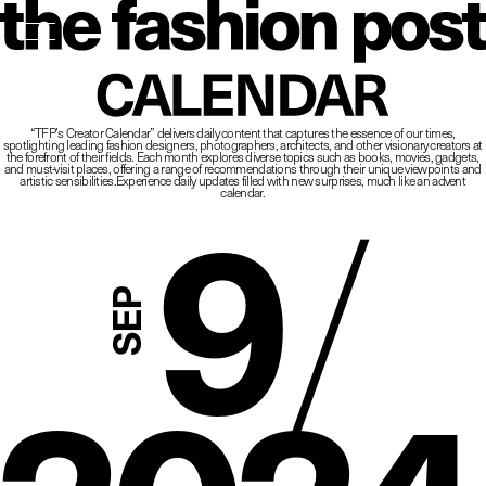
The Fashio
CALENDAR
“TFP’s Creator Calendar” delivers daily content that captures the essence of our times,
spotlighting leading fashion designers, photographers, architects, and other visionary creators at
9
/
the forefront of their fields.
Each month explores diverse topics such as books, movies, gadgets,
and must-visit places,
offering a range of recommendations through their unique viewpoints and
artistic sensibilities.
Experience daily updates filled with new surprises, much like an advent
calendar.