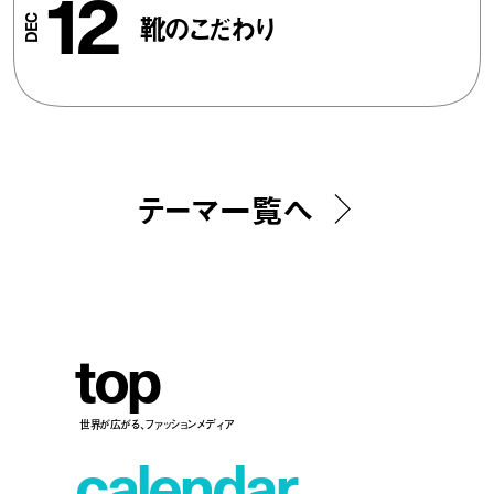
12
靴のこだわり
テーマ一覧へ
t
o
p
世界が広がる、ファッションメディア
c
a
l
e
n
d
a
r