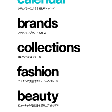
クリエイターによる日替わりレコメンド
b
r
a
n
d
s
ファッションブランド A to Z
c
o
l
l
e
c
t
i
o
n
s
コレクションルック一覧
f
a
s
h
i
o
n
デジタルで表現するファッションストーリー
b
e
a
u
t
y
ビューティの可能性を探るエディトリアル