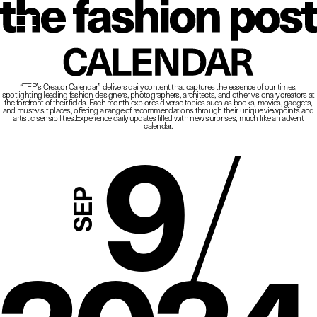
The Fashio
CALENDAR
“TFP’s Creator Calendar” delivers daily content that captures the essence of our times,
spotlighting leading fashion designers, photographers, architects, and other visionary creators at
9
/
the forefront of their fields.
Each month explores diverse topics such as books, movies, gadgets,
and must-visit places,
offering a range of recommendations through their unique viewpoints and
artistic sensibilities.
Experience daily updates filled with new surprises, much like an advent
calendar.