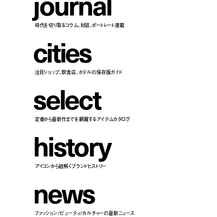
j
o
u
r
n
a
l
時代を切り取るコラム、対談、ポートレート連載
c
i
t
i
e
s
注目ショップ、飲食店、ホテルの保存版ガイド
s
e
l
e
c
t
定番から最新作までを網羅するアイテムカタログ
h
i
s
t
o
r
y
アイコンから紐解くブランドヒストリー
n
e
w
s
ファッション/ビューティ/カルチャーの最新ニュース