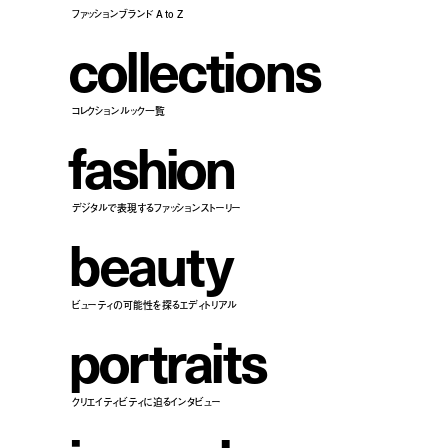
ファッションブランド A to Z
c
o
l
l
e
c
t
i
o
n
s
コレクションルック一覧
f
a
s
h
i
o
n
デジタルで表現するファッションストーリー
b
e
a
u
t
y
ビューティの可能性を探るエディトリアル
p
o
r
t
r
a
i
t
s
クリエイティビティに迫るインタビュー