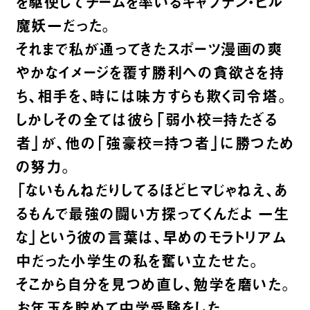
を駆使してチームを率いるキャプテン・ヒル
魔妖一だった。
それまで私が通ってきたスポーツ漫画の爽
やかなイメージを覆す勝利への貪欲さを持
ち、相手を、時には味方すらも欺く司令塔。
しかしその全ては彼ら「弱小校=持たざる
者」が、他の「強豪校=持つ者」に勝つため
の努力。
「ないもんねだりしてるほどヒマじゃねえ、あ
るもんで最強の闘い方探ってくんだよ 一生
な」という彼の言葉は、早めのモラトリアム
中だった小学生の私を奮い立たせた。
そこから自分を見つめ直し、勉学を磨いた。
お年玉を貯めて中学受験をした。