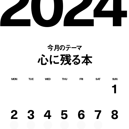
2024
今月のテーマ
心に残る本
MON
TUE
WED
THU
FRI
SAT
SUN
1
2
3
4
5
6
7
8