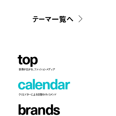
テーマ一覧へ
t
o
p
世界が広がる、ファッションメディア
c
a
l
e
n
d
a
r
クリエイターによる日替わりレコメンド
b
r
a
n
d
s