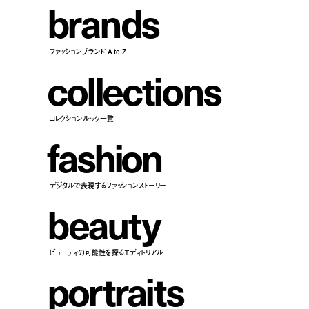
b
r
a
n
d
s
ファッションブランド A to Z
c
o
l
l
e
c
t
i
o
n
s
コレクションルック一覧
f
a
s
h
i
o
n
デジタルで表現するファッションストーリー
b
e
a
u
t
y
ビューティの可能性を探るエディトリアル
p
o
r
t
r
a
i
t
s