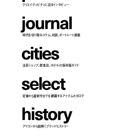
クリエイティビティに迫るインタビュー
j
o
u
r
n
a
l
時代を切り取るコラム、対談、ポートレート連載
c
i
t
i
e
s
注目ショップ、飲食店、ホテルの保存版ガイド
s
e
l
e
c
t
定番から最新作までを網羅するアイテムカタログ
h
i
s
t
o
r
y
アイコンから紐解くブランドヒストリー