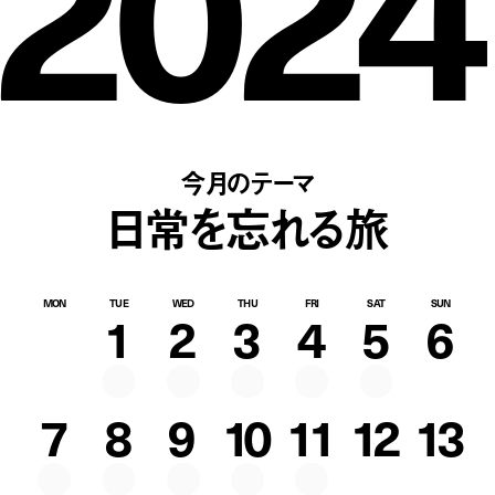
2024
今月のテーマ
日常を忘れる旅
MON
TUE
WED
THU
FRI
SAT
SUN
1
2
3
4
5
6
7
8
9
10
11
12
13