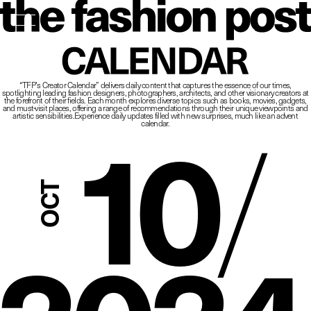
The Fashio
CALENDAR
“TFP’s Creator Calendar” delivers daily content that captures the essence of our times,
spotlighting leading fashion designers, photographers, architects, and other visionary creators at
10
/
the forefront of their fields.
Each month explores diverse topics such as books, movies, gadgets,
and must-visit places,
offering a range of recommendations through their unique viewpoints and
artistic sensibilities.
Experience daily updates filled with new surprises, much like an advent
calendar.