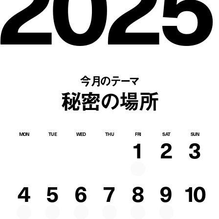
2025
今月のテーマ
秘密の場所
MON
TUE
WED
THU
FRI
SAT
SUN
1
2
3
4
5
6
7
8
9
10