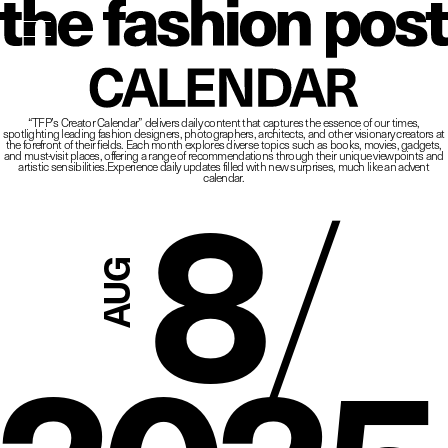
The Fashio
CALENDAR
“TFP’s Creator Calendar” delivers daily content that captures the essence of our times,
spotlighting leading fashion designers, photographers, architects, and other visionary creators at
8
/
the forefront of their fields.
Each month explores diverse topics such as books, movies, gadgets,
and must-visit places,
offering a range of recommendations through their unique viewpoints and
artistic sensibilities.
Experience daily updates filled with new surprises, much like an advent
calendar.