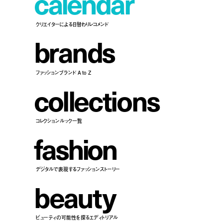
c
a
l
e
n
d
a
r
クリエイターによる日替わりレコメンド
b
r
a
n
d
s
ファッションブランド A to Z
c
o
l
l
e
c
t
i
o
n
s
コレクションルック一覧
f
a
s
h
i
o
n
デジタルで表現するファッションストーリー
b
e
a
u
t
y
ビューティの可能性を探るエディトリアル