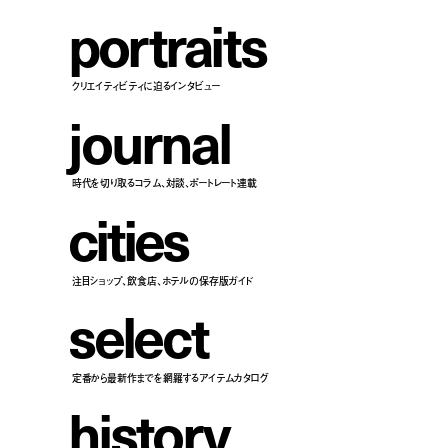
p
o
r
t
r
a
i
t
s
クリエイティビティに迫るインタビュー
j
o
u
r
n
a
l
時代を切り取るコラム、対談、ポートレート連載
c
i
t
i
e
s
注目ショップ、飲食店、ホテルの保存版ガイド
s
e
l
e
c
t
定番から最新作までを網羅するアイテムカタログ
h
i
s
t
o
r
y