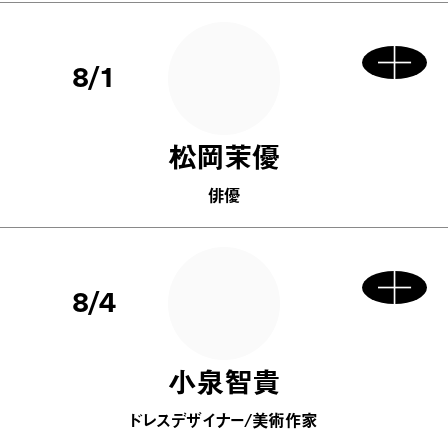
8/1
松岡茉優
俳優
8/4
小泉智貴
ドレスデザイナー/美術作家