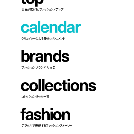
世界が広がる、ファッションメディア
c
a
l
e
n
d
a
r
クリエイターによる日替わりレコメンド
b
r
a
n
d
s
ファッションブランド A to Z
c
o
l
l
e
c
t
i
o
n
s
コレクションルック一覧
f
a
s
h
i
o
n
デジタルで表現するファッションストーリー