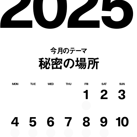
2025
今月のテーマ
秘密の場所
MON
TUE
WED
THU
FRI
SAT
SUN
1
2
3
4
5
6
7
8
9
10