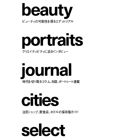
b
e
a
u
t
y
ビューティの可能性を探るエディトリアル
p
o
r
t
r
a
i
t
s
クリエイティビティに迫るインタビュー
j
o
u
r
n
a
l
時代を切り取るコラム、対談、ポートレート連載
c
i
t
i
e
s
注目ショップ、飲食店、ホテルの保存版ガイド
s
e
l
e
c
t