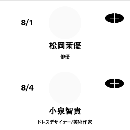
8/1
松岡茉優
俳優
8/4
小泉智貴
ドレスデザイナー/美術作家