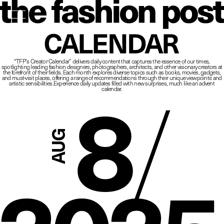
The Fashio
CALENDAR
“TFP’s Creator Calendar” delivers daily content that captures the essence of our times,
spotlighting leading fashion designers, photographers, architects, and other visionary creators at
8
/
the forefront of their fields.
Each month explores diverse topics such as books, movies, gadgets,
and must-visit places,
offering a range of recommendations through their unique viewpoints and
artistic sensibilities.
Experience daily updates filled with new surprises, much like an advent
calendar.