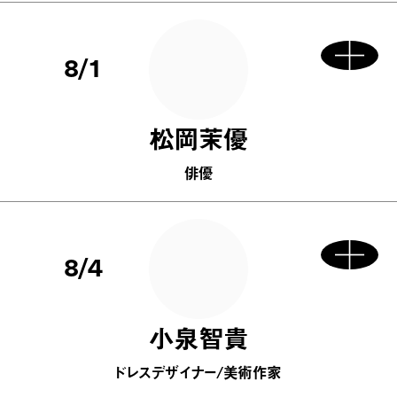
8/1
松岡茉優
俳優
8/4
小泉智貴
ドレスデザイナー/美術作家