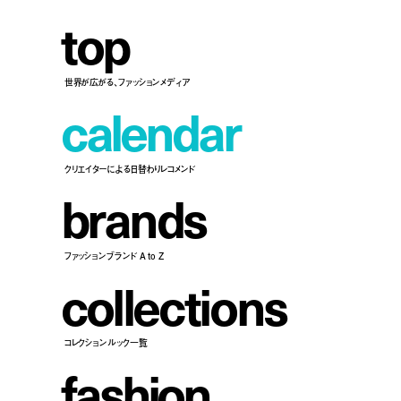
t
o
p
世界が広がる、ファッションメディア
c
a
l
e
n
d
a
r
クリエイターによる日替わりレコメンド
b
r
a
n
d
s
ファッションブランド A to Z
c
o
l
l
e
c
t
i
o
n
s
コレクションルック一覧
f
a
s
h
i
o
n