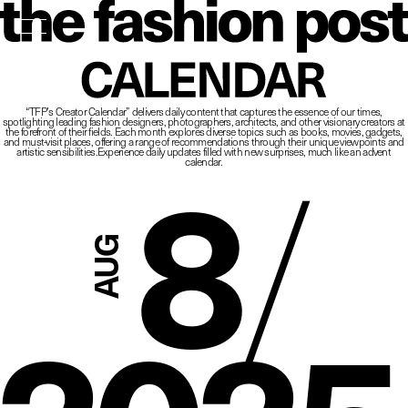
The Fashio
CALENDAR
“TFP’s Creator Calendar” delivers daily content that captures the essence of our times,
spotlighting leading fashion designers, photographers, architects, and other visionary creators at
8
/
the forefront of their fields.
Each month explores diverse topics such as books, movies, gadgets,
and must-visit places,
offering a range of recommendations through their unique viewpoints and
artistic sensibilities.
Experience daily updates filled with new surprises, much like an advent
calendar.