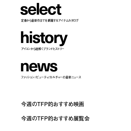
s
e
l
e
c
t
定番から最新作までを網羅するアイテムカタログ
h
i
s
t
o
r
y
アイコンから紐解くブランドヒストリー
n
e
w
s
ファッション/ビューティ/カルチャーの最新ニュース
今週のTFP的おすすめ映画
今週のTFP的おすすめ展覧会