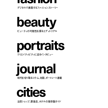
デジタルで表現するファッションストーリー
b
e
a
u
t
y
ビューティの可能性を探るエディトリアル
p
o
r
t
r
a
i
t
s
クリエイティビティに迫るインタビュー
j
o
u
r
n
a
l
時代を切り取るコラム、対談、ポートレート連載
c
i
t
i
e
s
注目ショップ、飲食店、ホテルの保存版ガイド