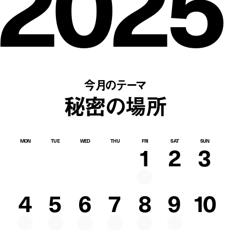
2025
今月のテーマ
秘密の場所
MON
TUE
WED
THU
FRI
SAT
SUN
1
2
3
4
5
6
7
8
9
10