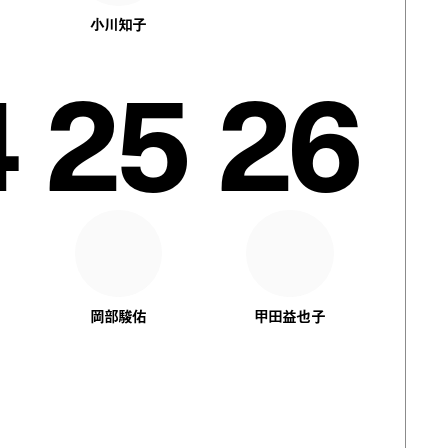
小川知子
4
25
26
岡部駿佑
甲田益也子
1