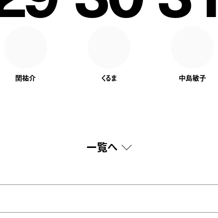
関祐介
くるま
中島敏子
一覧へ