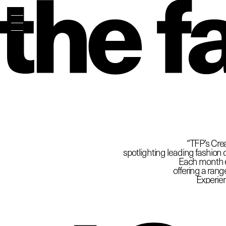
The
“TFP’s Crea
spotlighting leading fashion d
Each month ex
offering a rang
Experien