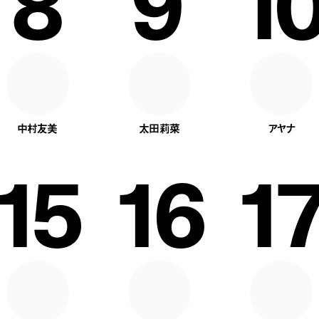
8
9
10
中村友美
太田莉菜
アヤナ
15
16
17