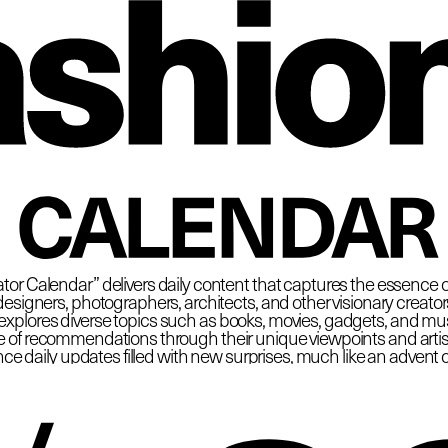
 Fas
CALENDAR
tor Calendar” delivers daily content that captures the essence o
esigners, photographers, architects, and other visionary creators at
plores diverse topics such as books, movies, gadgets, and must
e of recommendations through their unique viewpoints and artisti
ce daily updates filled with new surprises, much like an advent 