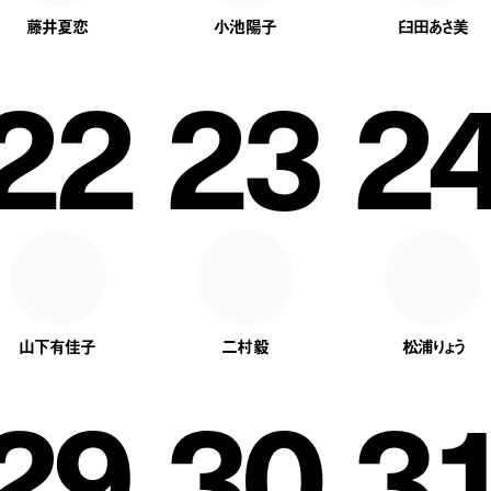
藤井夏恋
小池陽子
臼田あさ美
22
23
2
山下有佳子
二村毅
松浦りょう
29
30
3