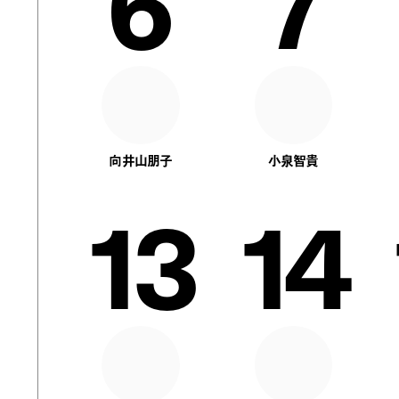
6
7
向井山朋子
小泉智貴
13
14