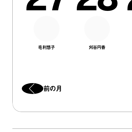
毛利悠子
刈谷円香
前の月