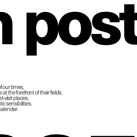
hio
f our times,
 the forefront of their fields.
-visit places,
c sensibilities.
calendar.