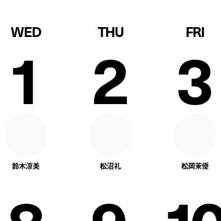
WED
THU
FRI
1
2
3
鈴木涼美
松沼礼
松岡茉優