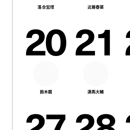
落合宏理
近藤春菜
20
21
鈴木親
源馬大輔
27
28