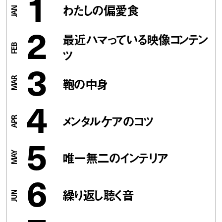
1
わたしの偏愛食
2
最近ハマっている映像コンテン
ツ
3
鞄の中身
4
メンタルケアのコツ
5
唯一無二のインテリア
6
繰り返し聴く音