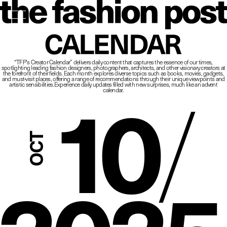
The Fashio
CALENDAR
“TFP’s Creator Calendar” delivers daily content that captures the essence of our times,
spotlighting leading fashion designers, photographers, architects, and other visionary creators at
10
/
the forefront of their fields.
Each month explores diverse topics such as books, movies, gadgets,
and must-visit places,
offering a range of recommendations through their unique viewpoints and
artistic sensibilities.
Experience daily updates filled with new surprises, much like an advent
calendar.