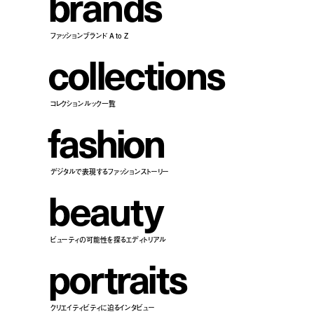
b
r
a
n
d
s
ファッションブランド A to Z
c
o
l
l
e
c
t
i
o
n
s
コレクションルック一覧
f
a
s
h
i
o
n
デジタルで表現するファッションストーリー
b
e
a
u
t
y
ビューティの可能性を探るエディトリアル
p
o
r
t
r
a
i
t
s
クリエイティビティに迫るインタビュー