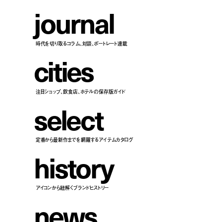
j
o
u
r
n
a
l
時代を切り取るコラム、対談、ポートレート連載
c
i
t
i
e
s
注目ショップ、飲食店、ホテルの保存版ガイド
s
e
l
e
c
t
定番から最新作までを網羅するアイテムカタログ
h
i
s
t
o
r
y
アイコンから紐解くブランドヒストリー
n
e
w
s