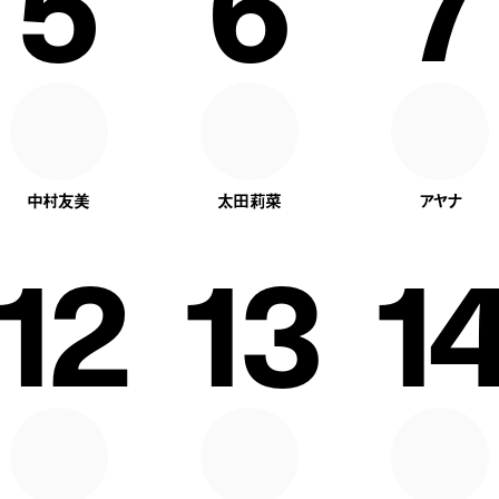
5
6
7
中村友美
太田莉菜
アヤナ
12
13
14