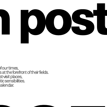
hio
f our times,
 the forefront of their fields.
-visit places,
c sensibilities.
calendar.