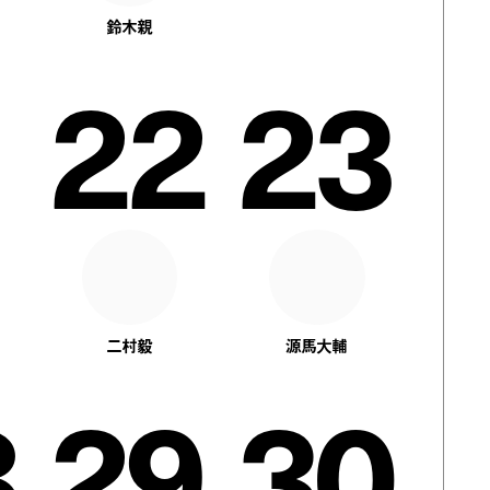
鈴木親
1
22
23
二村毅
源馬大輔
8
29
30