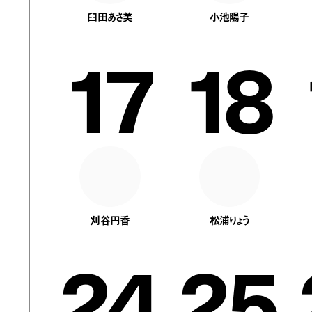
臼田あさ美
小池陽子
17
18
刈谷円香
松浦りょう
24
25