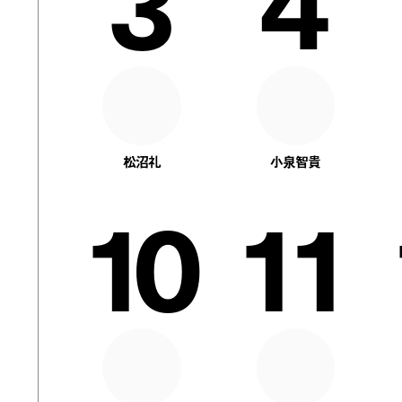
3
4
松沼礼
小泉智貴
10
11