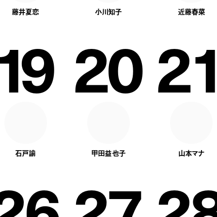
藤井夏恋
小川知子
近藤春菜
19
20
2
石戸諭
甲田益也子
山本マナ
26
27
2