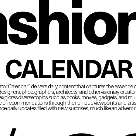
 Fas
CALENDAR
tor Calendar” delivers daily content that captures the essence o
esigners, photographers, architects, and other visionary creators at
plores diverse topics such as books, movies, gadgets, and must
e of recommendations through their unique viewpoints and artisti
ce daily updates filled with new surprises, much like an advent 