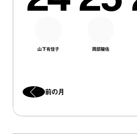
山下有佳子
岡部駿佑
前の月