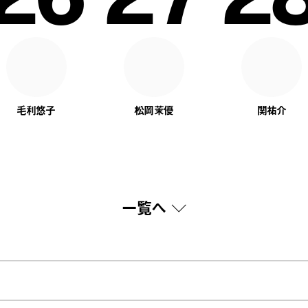
毛利悠子
松岡茉優
関祐介
一覧へ