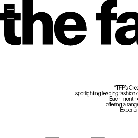
The
“TFP’s Crea
spotlighting leading fashion d
Each month ex
offering a rang
Experien