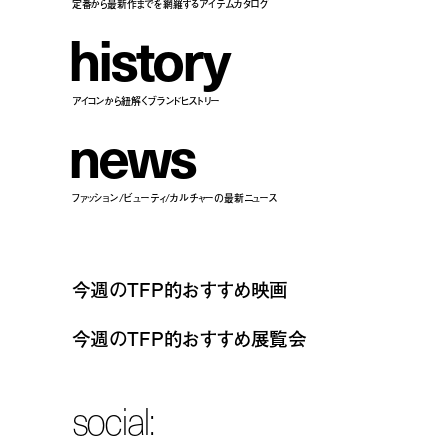
定番から最新作までを網羅するアイテムカタログ
h
i
s
t
o
r
y
アイコンから紐解くブランドヒストリー
n
e
w
s
ファッション/ビューティ/カルチャーの最新ニュース
今週のTFP的おすすめ映画
今週のTFP的おすすめ展覧会
social: