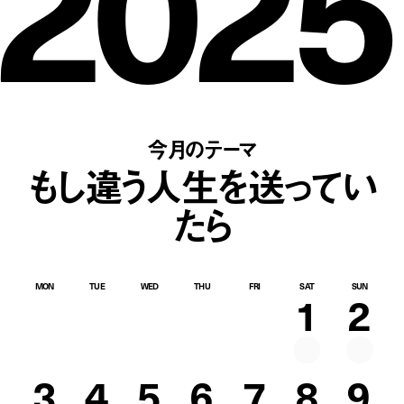
2025
今月のテーマ
もし違う人生を送ってい
たら
MON
TUE
WED
THU
FRI
SAT
SUN
1
2
3
4
5
6
7
8
9