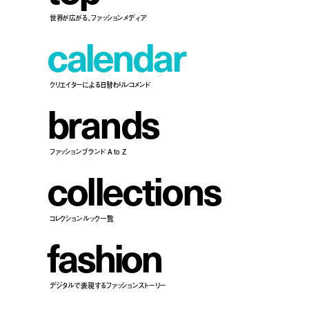
世界が広がる、ファッションメディア
c
a
l
e
n
d
a
r
クリエイターによる日替わりレコメンド
b
r
a
n
d
s
ファッションブランド A to Z
c
o
l
l
e
c
t
i
o
n
s
コレクションルック一覧
f
a
s
h
i
o
n
デジタルで表現するファッションストーリー