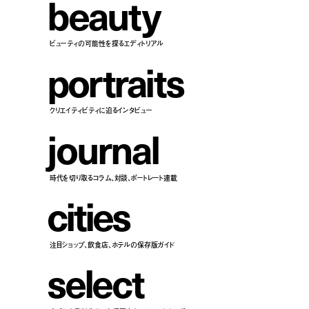
b
e
a
u
t
y
ビューティの可能性を探るエディトリアル
p
o
r
t
r
a
i
t
s
クリエイティビティに迫るインタビュー
j
o
u
r
n
a
l
時代を切り取るコラム、対談、ポートレート連載
c
i
t
i
e
s
注目ショップ、飲食店、ホテルの保存版ガイド
s
e
l
e
c
t