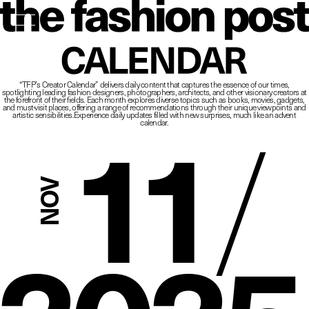
The Fashio
CALENDAR
“TFP’s Creator Calendar” delivers daily content that captures the essence of our times,
spotlighting leading fashion designers, photographers, architects, and other visionary creators at
11
/
the forefront of their fields.
Each month explores diverse topics such as books, movies, gadgets,
and must-visit places,
offering a range of recommendations through their unique viewpoints and
artistic sensibilities.
Experience daily updates filled with new surprises, much like an advent
calendar.