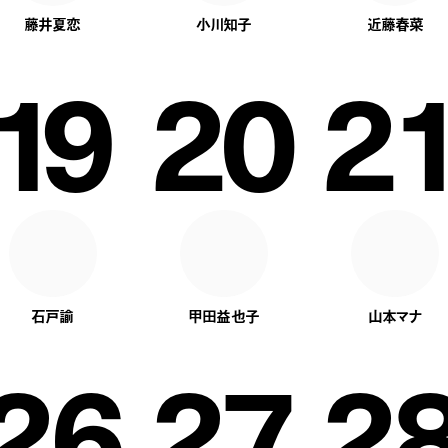
藤井夏恋
小川知子
近藤春菜
19
20
2
石戸諭
甲田益也子
山本マナ
26
27
2