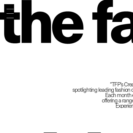
The
“TFP’s Crea
spotlighting leading fashion d
Each month ex
offering a rang
Experien