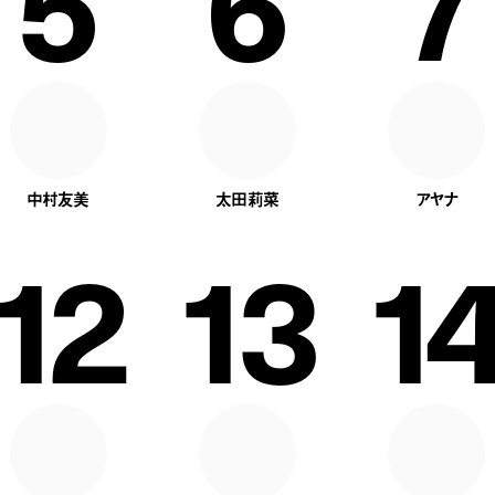
5
6
7
中村友美
太田莉菜
アヤナ
12
13
14