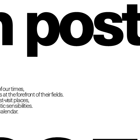
hio
f our times,
 the forefront of their fields.
-visit places,
c sensibilities.
calendar.