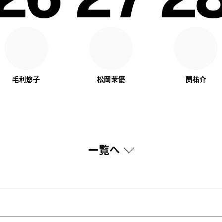
毛利悠子
松岡茉優
関祐介
一覧へ