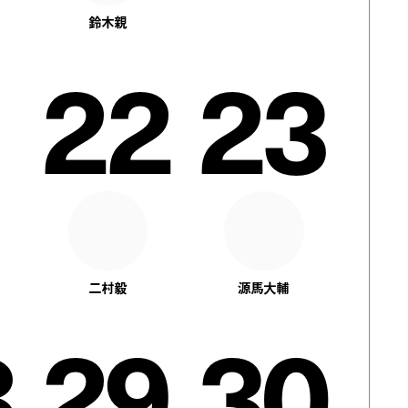
鈴木親
1
22
23
二村毅
源馬大輔
8
29
30