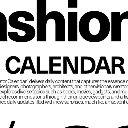
 Fas
CALENDAR
tor Calendar” delivers daily content that captures the essence o
esigners, photographers, architects, and other visionary creators at
plores diverse topics such as books, movies, gadgets, and must
e of recommendations through their unique viewpoints and artisti
ce daily updates filled with new surprises, much like an advent 