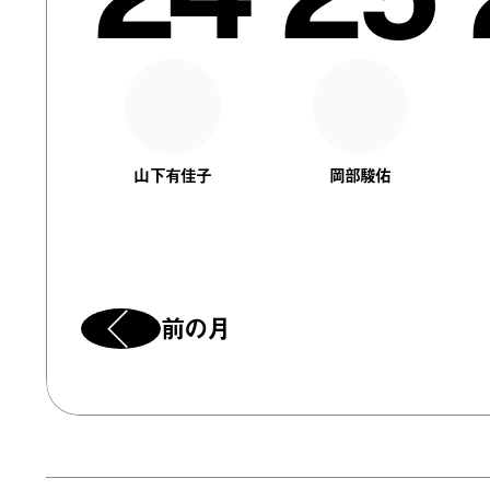
山下有佳子
岡部駿佑
前の月