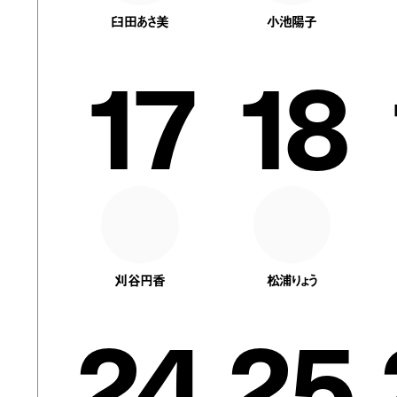
臼田あさ美
小池陽子
17
18
刈谷円香
松浦りょう
24
25