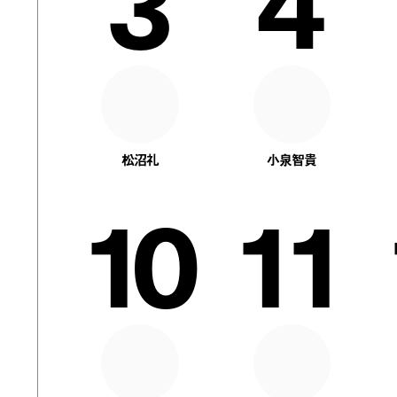
3
4
松沼礼
小泉智貴
10
11