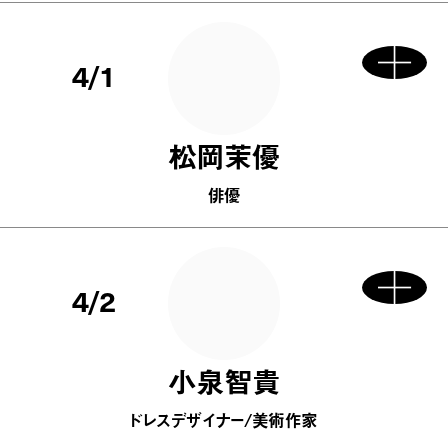
4/1
松岡茉優
俳優
4/2
小泉智貴
ドレスデザイナー/美術作家