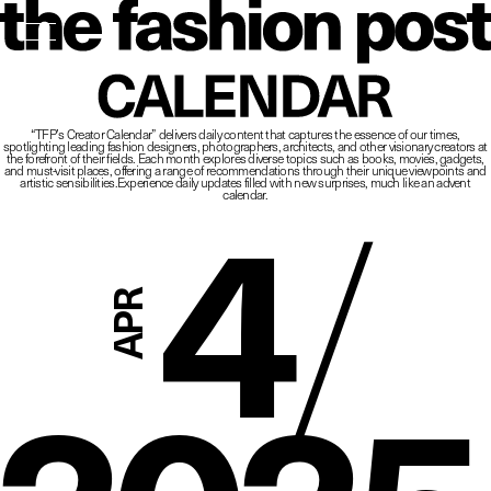
The Fashio
CALENDAR
“TFP’s Creator Calendar” delivers daily content that captures the essence of our times,
spotlighting leading fashion designers, photographers, architects, and other visionary creators at
4
/
the forefront of their fields.
Each month explores diverse topics such as books, movies, gadgets,
and must-visit places,
offering a range of recommendations through their unique viewpoints and
artistic sensibilities.
Experience daily updates filled with new surprises, much like an advent
calendar.