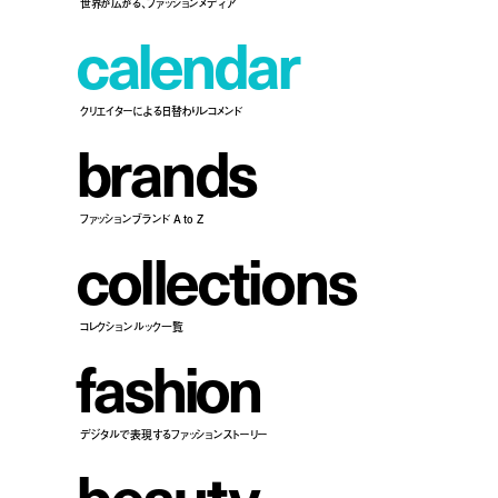
世界が広がる、ファッションメディア
c
a
l
e
n
d
a
r
クリエイターによる日替わりレコメンド
b
r
a
n
d
s
ファッションブランド A to Z
c
o
l
l
e
c
t
i
o
n
s
コレクションルック一覧
f
a
s
h
i
o
n
デジタルで表現するファッションストーリー
b
e
a
u
t
y