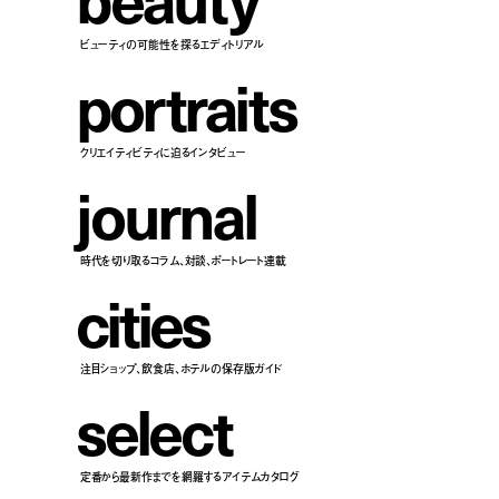
ビューティの可能性を探るエディトリアル
p
o
r
t
r
a
i
t
s
クリエイティビティに迫るインタビュー
j
o
u
r
n
a
l
時代を切り取るコラム、対談、ポートレート連載
c
i
t
i
e
s
注目ショップ、飲食店、ホテルの保存版ガイド
s
e
l
e
c
t
定番から最新作までを網羅するアイテムカタログ