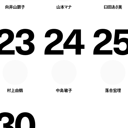
向井山朋子
山本マナ
臼田あさ美
23
24
2
村上由鶴
中島敏子
落合宏理
30