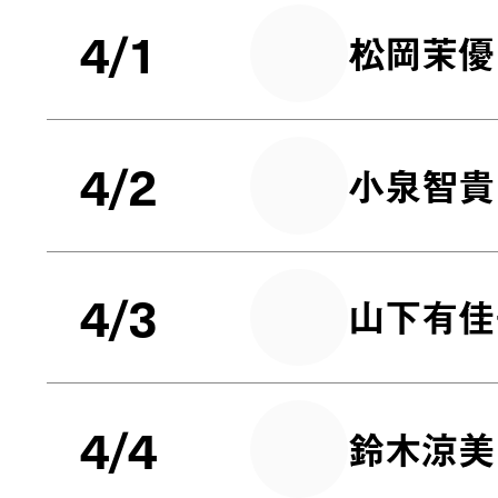
4/1
松岡茉優
4/2
小泉智貴
4/3
山下有佳
4/4
鈴木涼美