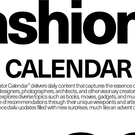
 Fas
CALENDAR
tor Calendar” delivers daily content that captures the essence o
esigners, photographers, architects, and other visionary creators at
plores diverse topics such as books, movies, gadgets, and must
e of recommendations through their unique viewpoints and artisti
ce daily updates filled with new surprises, much like an advent 