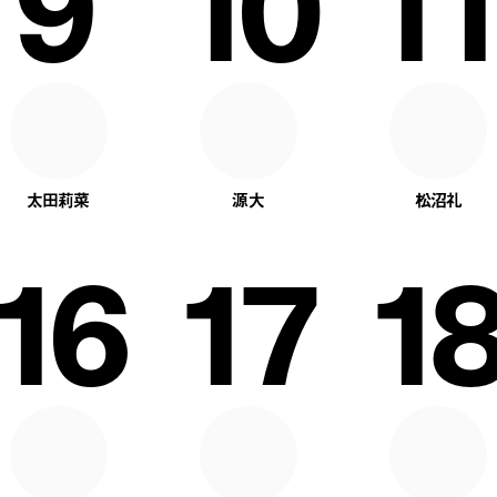
9
10
11
太田莉菜
源大
松沼礼
16
17
18