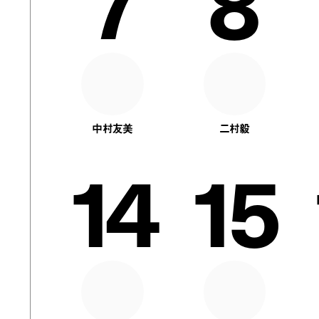
7
8
中村友美
二村毅
14
15