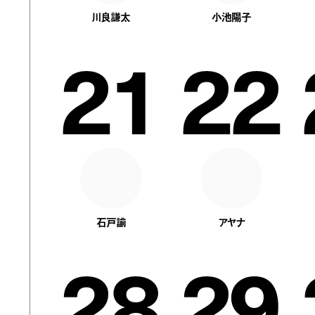
川良謙太
小池陽子
21
22
石戸諭
アヤナ
28
29