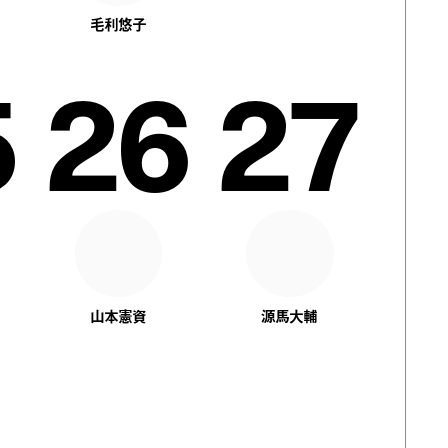
毛利悠子
5
26
27
山本憲資
源馬大輔