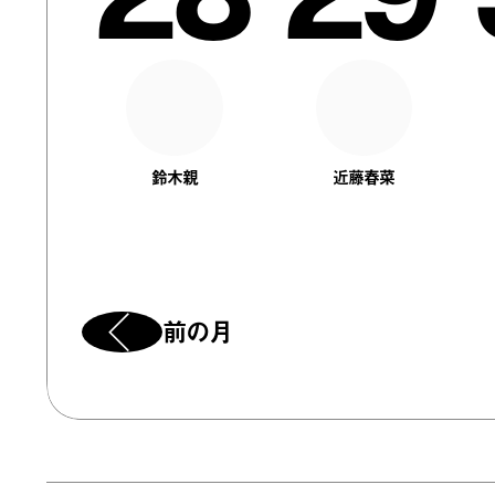
鈴木親
近藤春菜
前の月