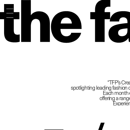
The
“TFP’s Crea
spotlighting leading fashion d
Each month ex
offering a rang
Experien