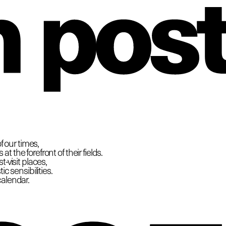
hio
f our times,
 the forefront of their fields.
-visit places,
c sensibilities.
calendar.