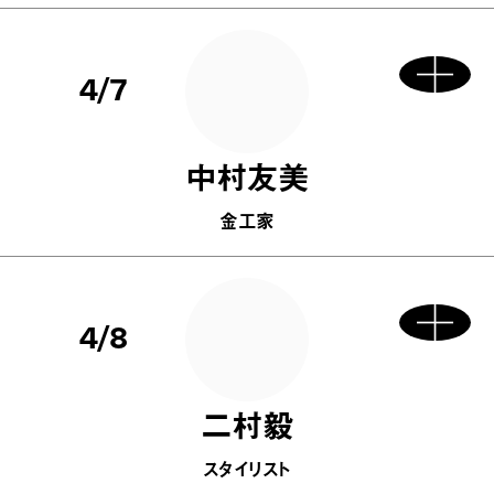
4/7
中村友美
金工家
4/8
二村毅
スタイリスト