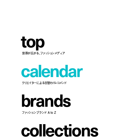
t
o
p
世界が広がる、ファッションメディア
c
a
l
e
n
d
a
r
クリエイターによる日替わりレコメンド
b
r
a
n
d
s
ファッションブランド A to Z
c
o
l
l
e
c
t
i
o
n
s