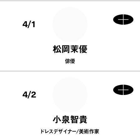
4/1
松岡茉優
俳優
4/2
小泉智貴
ドレスデザイナー/美術作家