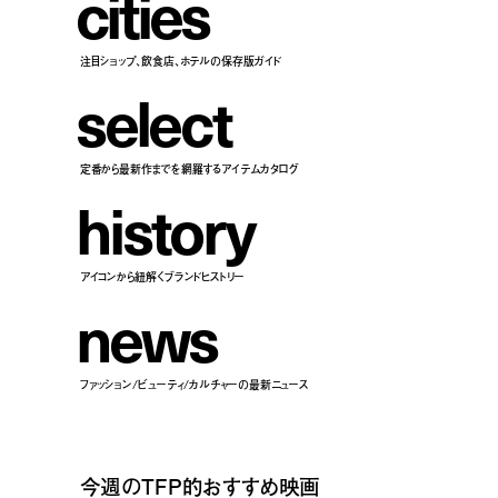
c
i
t
i
e
s
注目ショップ、飲食店、ホテルの保存版ガイド
s
e
l
e
c
t
定番から最新作までを網羅するアイテムカタログ
h
i
s
t
o
r
y
アイコンから紐解くブランドヒストリー
n
e
w
s
ファッション/ビューティ/カルチャーの最新ニュース
今週のTFP的おすすめ映画