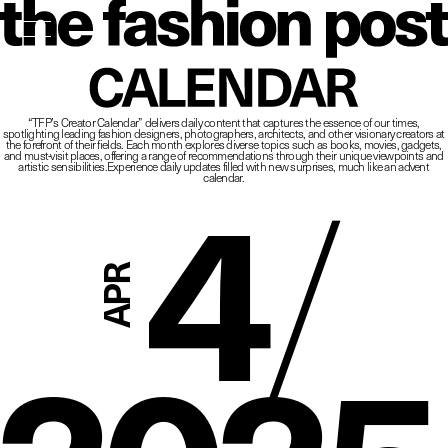
The Fashio
CALENDAR
“TFP’s Creator Calendar” delivers daily content that captures the essence of our times,
spotlighting leading fashion designers, photographers, architects, and other visionary creators at
4
/
the forefront of their fields.
Each month explores diverse topics such as books, movies, gadgets,
and must-visit places,
offering a range of recommendations through their unique viewpoints and
artistic sensibilities.
Experience daily updates filled with new surprises, much like an advent
calendar.