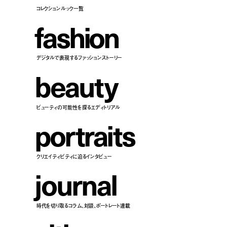
コレクションルック一覧
f
a
s
h
i
o
n
デジタルで表現するファッションストーリー
b
e
a
u
t
y
ビューティの可能性を探るエディトリアル
p
o
r
t
r
a
i
t
s
クリエイティビティに迫るインタビュー
j
o
u
r
n
a
l
時代を切り取るコラム、対談、ポートレート連載