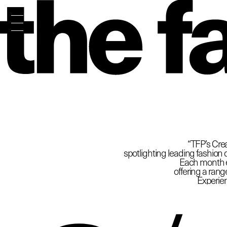
The
“TFP’s Crea
spotlighting leading fashion d
Each month ex
offering a rang
Experien