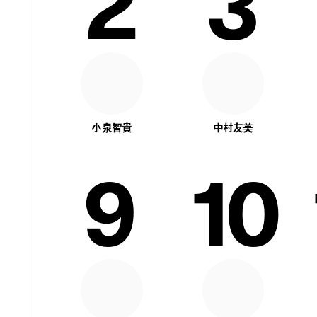
2
3
小泉智貴
中村友美
9
10