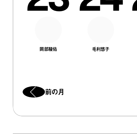
岡部駿佑
毛利悠子
前の月