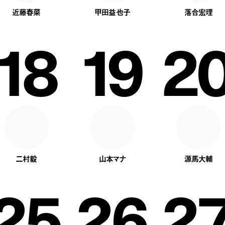
近藤春菜
甲田益也子
落合宏理
18
19
2
二村毅
山本マナ
源馬大輔
25
26
2