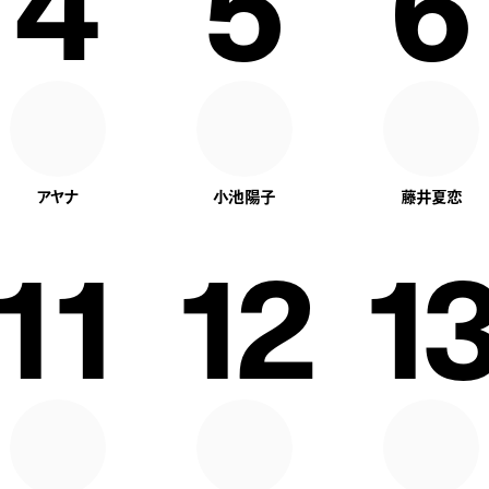
4
5
6
アヤナ
小池陽子
藤井夏恋
11
12
13