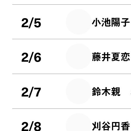
2/5
小池陽子
2/6
藤井夏恋
2/7
鈴木親
2/8
刈谷円香