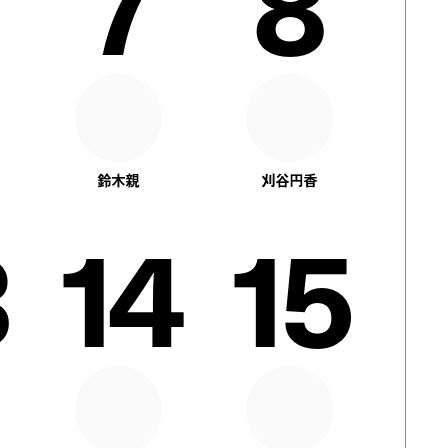
7
8
鈴木親
刈谷円香
14
15