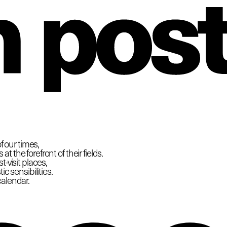
hio
f our times,
 the forefront of their fields.
-visit places,
c sensibilities.
calendar.