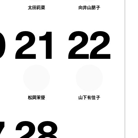
太田莉菜
向井山朋子
0
21
22
松岡茉優
山下有佳子
7
28