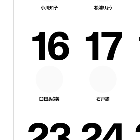
小川知子
松浦りょう
16
17
臼田あさ美
石戸諭
23
24