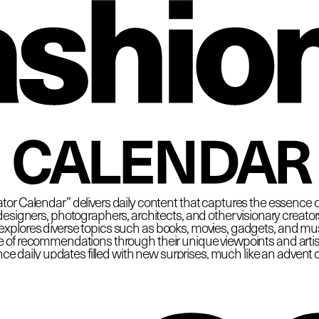
 Fas
CALENDAR
tor Calendar” delivers daily content that captures the essence o
esigners, photographers, architects, and other visionary creators at
plores diverse topics such as books, movies, gadgets, and must
e of recommendations through their unique viewpoints and artisti
ce daily updates filled with new surprises, much like an advent 