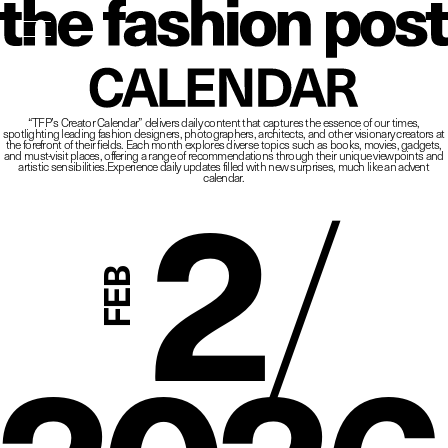
The Fashio
CALENDAR
“TFP’s Creator Calendar” delivers daily content that captures the essence of our times,
spotlighting leading fashion designers, photographers, architects, and other visionary creators at
2
/
the forefront of their fields.
Each month explores diverse topics such as books, movies, gadgets,
and must-visit places,
offering a range of recommendations through their unique viewpoints and
artistic sensibilities.
Experience daily updates filled with new surprises, much like an advent
calendar.