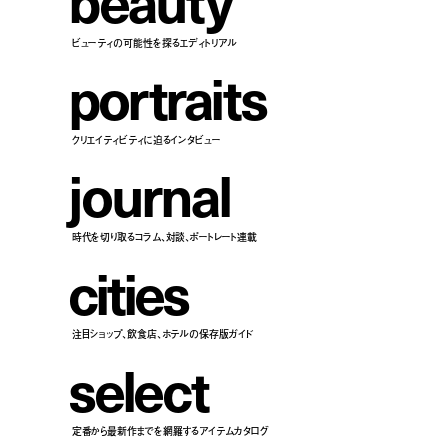
b
e
a
u
t
y
ビューティの可能性を探るエディトリアル
p
o
r
t
r
a
i
t
s
クリエイティビティに迫るインタビュー
j
o
u
r
n
a
l
時代を切り取るコラム、対談、ポートレート連載
c
i
t
i
e
s
注目ショップ、飲食店、ホテルの保存版ガイド
s
e
l
e
c
t
定番から最新作までを網羅するアイテムカタログ