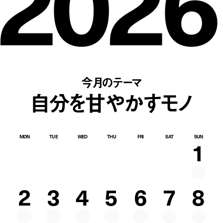
2026
今月のテーマ
自分を甘やかすモノ
MON
TUE
WED
THU
FRI
SAT
SUN
1
2
3
4
5
6
7
8