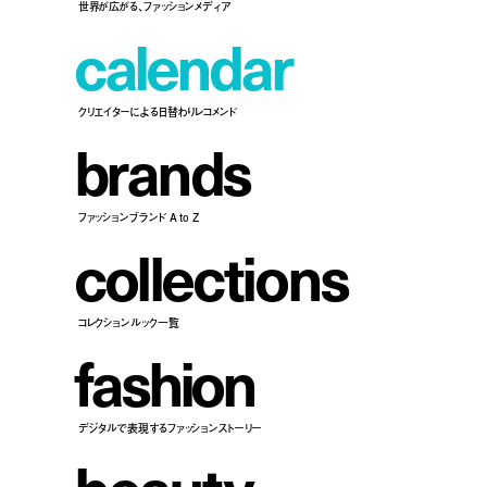
世界が広がる、ファッションメディア
c
a
l
e
n
d
a
r
クリエイターによる日替わりレコメンド
b
r
a
n
d
s
ファッションブランド A to Z
c
o
l
l
e
c
t
i
o
n
s
コレクションルック一覧
f
a
s
h
i
o
n
デジタルで表現するファッションストーリー