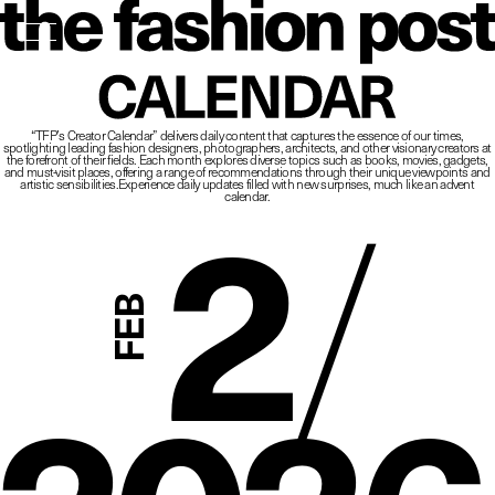
The Fashio
CALENDAR
“TFP’s Creator Calendar” delivers daily content that captures the essence of our times,
spotlighting leading fashion designers, photographers, architects, and other visionary creators at
2
/
the forefront of their fields.
Each month explores diverse topics such as books, movies, gadgets,
and must-visit places,
offering a range of recommendations through their unique viewpoints and
artistic sensibilities.
Experience daily updates filled with new surprises, much like an advent
calendar.