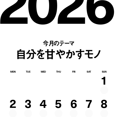
2026
今月のテーマ
自分を甘やかすモノ
MON
TUE
WED
THU
FRI
SAT
SUN
1
2
3
4
5
6
7
8