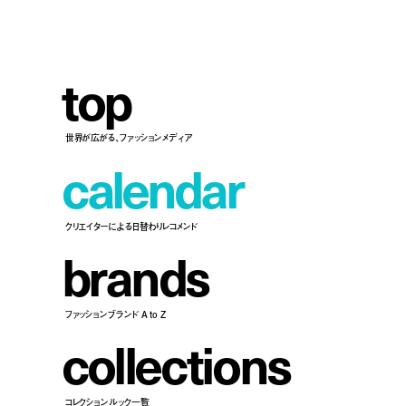
t
o
p
世界が広がる、ファッションメディア
c
a
l
e
n
d
a
r
クリエイターによる日替わりレコメンド
b
r
a
n
d
s
ファッションブランド A to Z
c
o
l
l
e
c
t
i
o
n
s
コレクションルック一覧