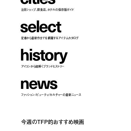
注目ショップ、飲食店、ホテルの保存版ガイド
s
e
l
e
c
t
定番から最新作までを網羅するアイテムカタログ
h
i
s
t
o
r
y
アイコンから紐解くブランドヒストリー
n
e
w
s
ファッション/ビューティ/カルチャーの最新ニュース
今週のTFP的おすすめ映画