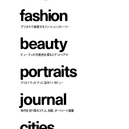
f
a
s
h
i
o
n
デジタルで表現するファッションストーリー
b
e
a
u
t
y
ビューティの可能性を探るエディトリアル
p
o
r
t
r
a
i
t
s
クリエイティビティに迫るインタビュー
j
o
u
r
n
a
l
時代を切り取るコラム、対談、ポートレート連載
c
i
t
i
e
s