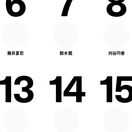
6
7
8
藤井夏恋
鈴木親
刈谷円香
13
14
15