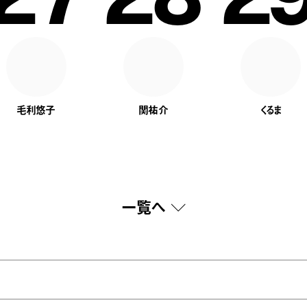
毛利悠子
関祐介
くるま
一覧へ