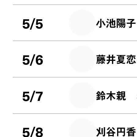
5/5
小池陽子
5/6
藤井夏恋
5/7
鈴木親
5/8
刈谷円香