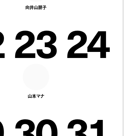
向井山朋子
2
23
24
山本マナ
9
30
31