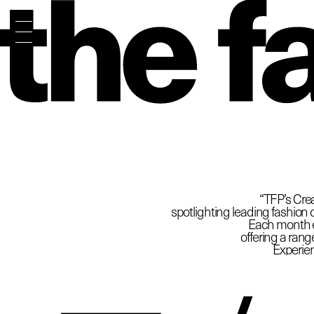
The
“TFP’s Crea
spotlighting leading fashion d
Each month ex
offering a rang
Experien