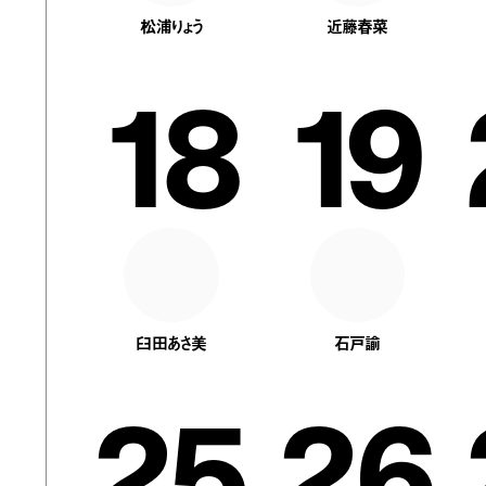
松浦りょう
近藤春菜
18
19
臼田あさ美
石戸諭
25
26