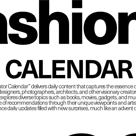
 Fas
CALENDAR
tor Calendar” delivers daily content that captures the essence o
esigners, photographers, architects, and other visionary creators at
plores diverse topics such as books, movies, gadgets, and must
e of recommendations through their unique viewpoints and artisti
ce daily updates filled with new surprises, much like an advent 