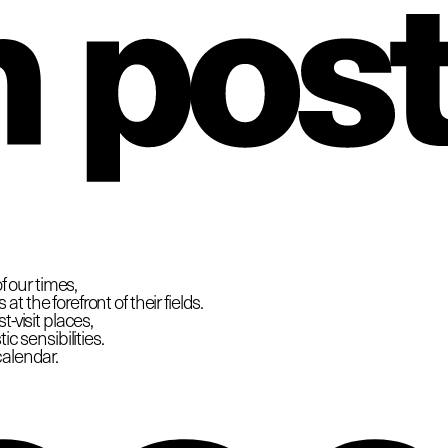
hio
f our times,
 the forefront of their fields.
-visit places,
c sensibilities.
calendar.