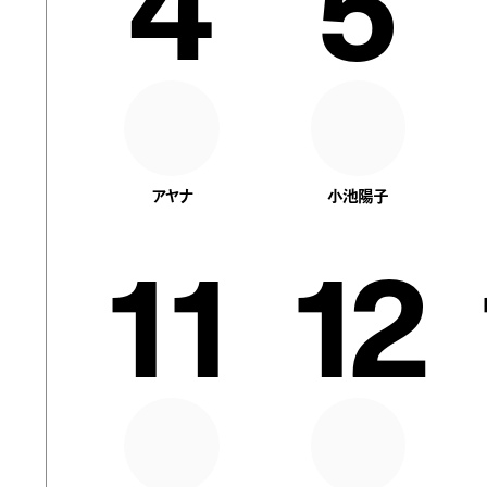
4
5
アヤナ
小池陽子
11
12