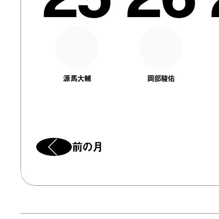
源馬大輔
岡部駿佑
前の月