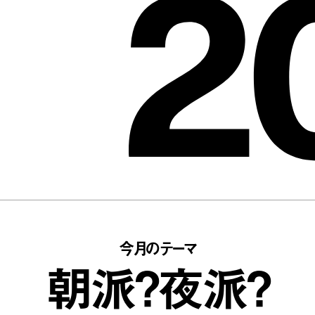
2
今月のテーマ
朝派？夜派？