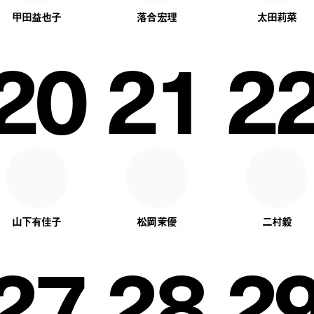
甲田益也子
落合宏理
太田莉菜
20
21
2
山下有佳子
松岡茉優
二村毅
27
28
2