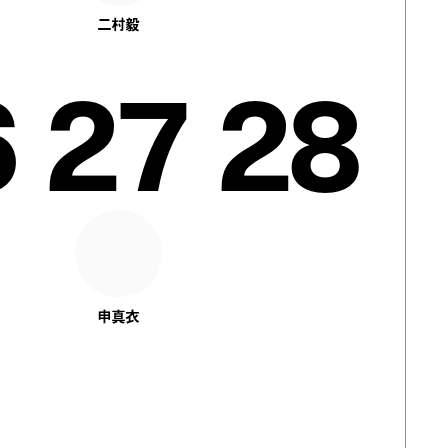
二村毅
6
27
28
申真衣