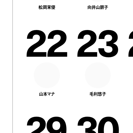
松岡茉優
向井山朋子
22
23
山本マナ
毛利悠子
29
30