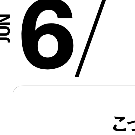
6
/
こ