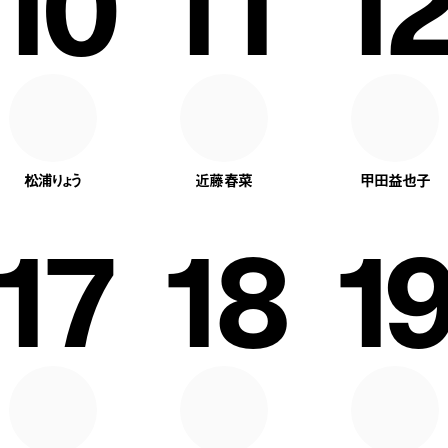
10
11
12
松浦りょう
近藤春菜
甲田益也子
17
18
19