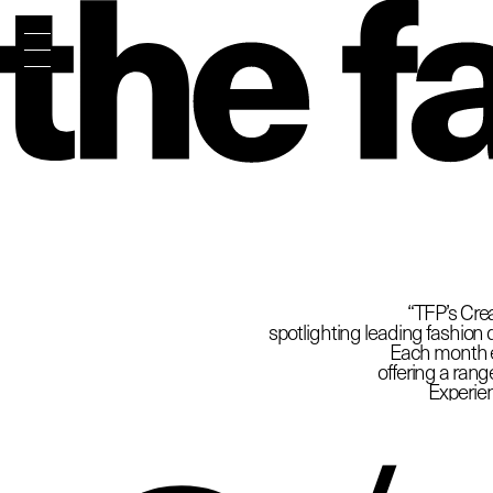
The
“TFP’s Crea
spotlighting leading fashion d
Each month ex
offering a rang
Experien