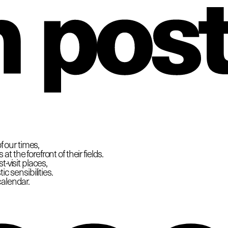
hio
f our times,
 the forefront of their fields.
-visit places,
c sensibilities.
calendar.