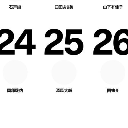
石戸諭
臼田あさ美
山下有佳子
24
25
2
岡部駿佑
源馬大輔
関祐介