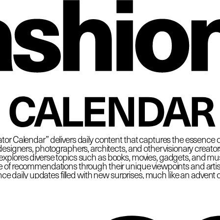
 Fas
CALENDAR
tor Calendar” delivers daily content that captures the essence o
esigners, photographers, architects, and other visionary creators at
plores diverse topics such as books, movies, gadgets, and must
e of recommendations through their unique viewpoints and artisti
ce daily updates filled with new surprises, much like an advent 