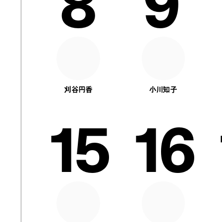
8
9
刈谷円香
小川知子
15
16