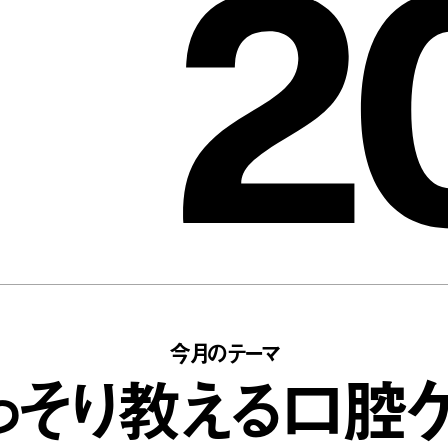
2
今月のテーマ
っそり教える口腔