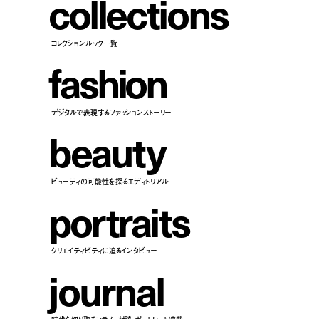
c
o
l
l
e
c
t
i
o
n
s
コレクションルック一覧
f
a
s
h
i
o
n
デジタルで表現するファッションストーリー
b
e
a
u
t
y
ビューティの可能性を探るエディトリアル
p
o
r
t
r
a
i
t
s
クリエイティビティに迫るインタビュー
j
o
u
r
n
a
l