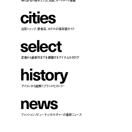
時代を切り取るコラム、対談、ポートレート連載
c
i
t
i
e
s
注目ショップ、飲食店、ホテルの保存版ガイド
s
e
l
e
c
t
定番から最新作までを網羅するアイテムカタログ
h
i
s
t
o
r
y
アイコンから紐解くブランドヒストリー
n
e
w
s
ファッション/ビューティ/カルチャーの最新ニュース