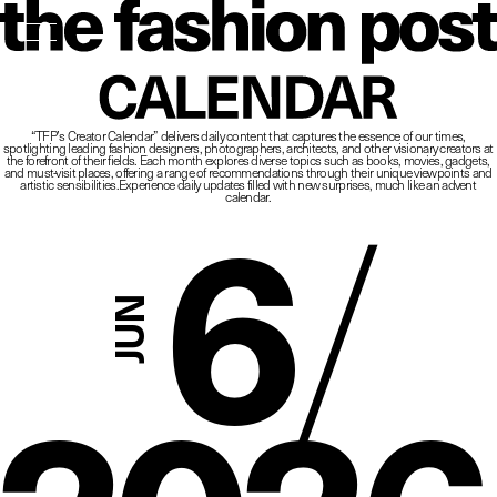
The Fashio
CALENDAR
“TFP’s Creator Calendar” delivers daily content that captures the essence of our times,
spotlighting leading fashion designers, photographers, architects, and other visionary creators at
6
/
the forefront of their fields.
Each month explores diverse topics such as books, movies, gadgets,
and must-visit places,
offering a range of recommendations through their unique viewpoints and
artistic sensibilities.
Experience daily updates filled with new surprises, much like an advent
calendar.