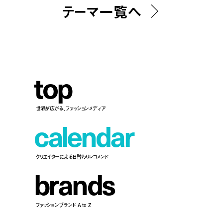
テーマ一覧へ
t
o
p
世界が広がる、ファッションメディア
c
a
l
e
n
d
a
r
クリエイターによる日替わりレコメンド
b
r
a
n
d
s
ファッションブランド A to Z