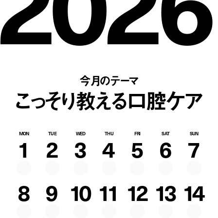
2026
今月のテーマ
こっそり教える口腔ケア
MON
TUE
WED
THU
FRI
SAT
SUN
1
2
3
4
5
6
7
8
9
10
11
12
13
14