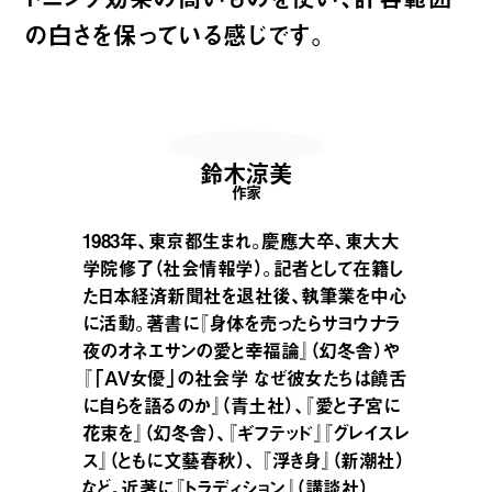
の白さを保っている感じです。
鈴木涼美
作家
1983年、東京都生まれ。慶應大卒、東大大
学院修了（社会情報学）。記者として在籍し
た日本経済新聞社を退社後、執筆業を中心
に活動。著書に『身体を売ったらサヨウナラ
夜のオネエサンの愛と幸福論』（幻冬舎）や
『「AV女優」の社会学 なぜ彼女たちは饒舌
に自らを語るのか』（青土社）、『愛と子宮に
花束を』（幻冬舎）、『ギフテッド』『グレイスレ
ス』（ともに文藝春秋）、 『浮き身』（新潮社）
など。近著に『トラディション』（講談社）