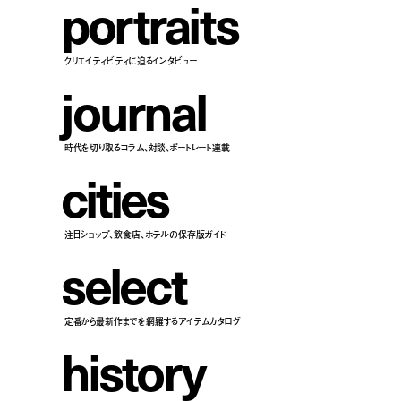
p
o
r
t
r
a
i
t
s
クリエイティビティに迫るインタビュー
j
o
u
r
n
a
l
時代を切り取るコラム、対談、ポートレート連載
c
i
t
i
e
s
注目ショップ、飲食店、ホテルの保存版ガイド
s
e
l
e
c
t
定番から最新作までを網羅するアイテムカタログ
h
i
s
t
o
r
y