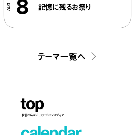
8
記憶に残るお祭り
テーマ一覧へ
t
o
p
世界が広がる、ファッションメディア
c
a
l
e
n
d
a
r