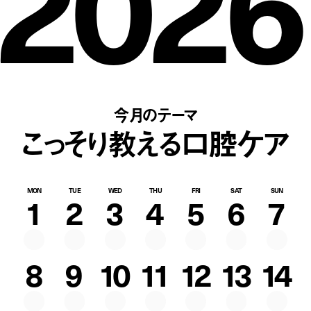
2026
今月のテーマ
こっそり教える口腔ケア
MON
TUE
WED
THU
FRI
SAT
SUN
1
2
3
4
5
6
7
8
9
10
11
12
13
14