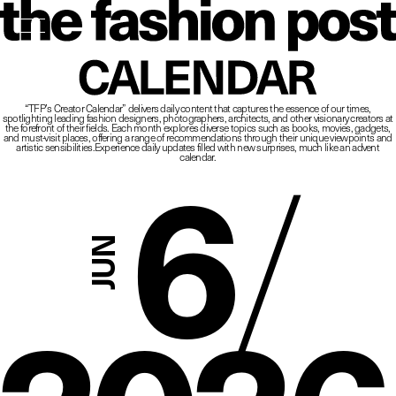
The Fashio
CALENDAR
“TFP’s Creator Calendar” delivers daily content that captures the essence of our times,
spotlighting leading fashion designers, photographers, architects, and other visionary creators at
6
/
the forefront of their fields.
Each month explores diverse topics such as books, movies, gadgets,
and must-visit places,
offering a range of recommendations through their unique viewpoints and
artistic sensibilities.
Experience daily updates filled with new surprises, much like an advent
calendar.