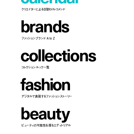
クリエイターによる日替わりレコメンド
b
r
a
n
d
s
ファッションブランド A to Z
c
o
l
l
e
c
t
i
o
n
s
コレクションルック一覧
f
a
s
h
i
o
n
デジタルで表現するファッションストーリー
b
e
a
u
t
y
ビューティの可能性を探るエディトリアル